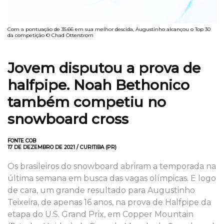
Com a pontuação de 35.66 em sua melhor descida, Augustinho alcançou o Top 30
da competição © Chad Otterstrom
Jovem disputou a prova de
halfpipe. Noah Bethonico
também competiu no
snowboard cross
FONTE COB
17 DE DEZEMBRO DE 2021 / CURITIBA (PR)
Os brasileiros do snowboard abriram a temporada na
última semana em busca das vagas olímpicas. E logo
de cara, um grande resultado para Augustinho
Teixeira, de apenas 16 anos, na prova de Halfpipe da
etapa do U.S. Grand Prix, em Copper Mountain