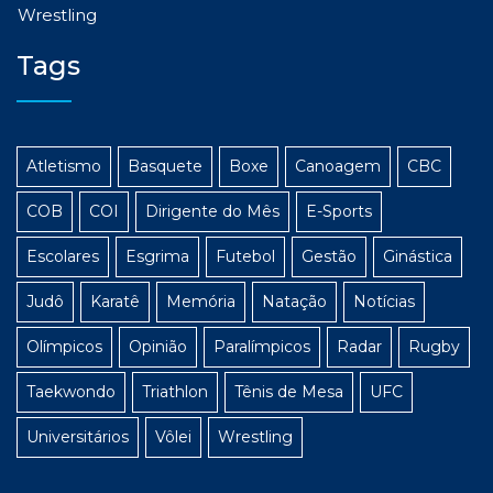
Wrestling
Tags
Atletismo
Basquete
Boxe
Canoagem
CBC
COB
COI
Dirigente do Mês
E-Sports
Escolares
Esgrima
Futebol
Gestão
Ginástica
Judô
Karatê
Memória
Natação
Notícias
Olímpicos
Opinião
Paralímpicos
Radar
Rugby
Taekwondo
Triathlon
Tênis de Mesa
UFC
Universitários
Vôlei
Wrestling