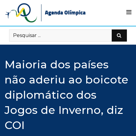
Skip
to
content
Maioria dos países
não aderiu ao boicote
diplomático dos
Jogos de Inverno, diz
COI