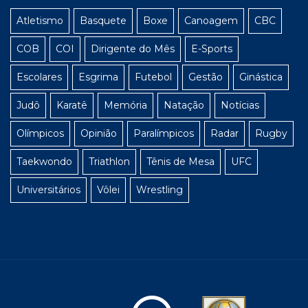
Atletismo
Basquete
Boxe
Canoagem
CBC
COB
COI
Dirigente do Mês
E-Sports
Escolares
Esgrima
Futebol
Gestão
Ginástica
Judô
Karatê
Memória
Natação
Notícias
Olímpicos
Opinião
Paralímpicos
Radar
Rugby
Taekwondo
Triathlon
Tênis de Mesa
UFC
Universitários
Vôlei
Wrestling