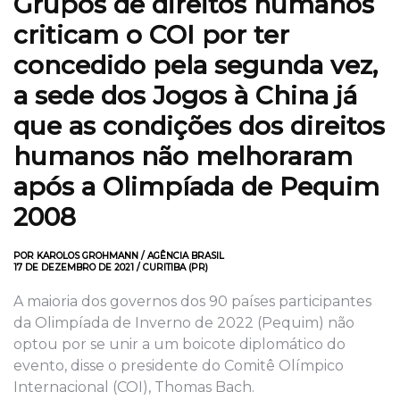
Grupos de direitos humanos
criticam o COI por ter
concedido pela segunda vez,
a sede dos Jogos à China já
que as condições dos direitos
humanos não melhoraram
após a Olimpíada de Pequim
2008
POR KAROLOS GROHMANN / AGÊNCIA BRASIL
17 DE DEZEMBRO DE 2021 / CURITIBA (PR)
A maioria dos governos dos 90 países participantes
da Olimpíada de Inverno de 2022 (Pequim) não
optou por se unir a um boicote diplomático do
evento, disse o presidente do Comitê Olímpico
Internacional (COI), Thomas Bach.