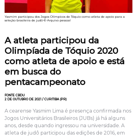
Yasmim participou dos Jogos Olímpicos de Tóquio como atleta de apoio para a
seleção brasileira de judô © Arquivo pessoal
A atleta participou da
Olimpíada de Tóquio 2020
como atleta de apoio e está
em busca do
pentacampeonato
FONTE CBDU
2 DE OUTUBRO DE 2021 / CURITIBA (PR)
A cearense Yasmim Lima é presença confirmada nos
Jogos Universitários Brasileiros (JUBs) já há alguns
anos, desde quando ingressou na universidade. A
atleta de judô participou das edições de 2016, em