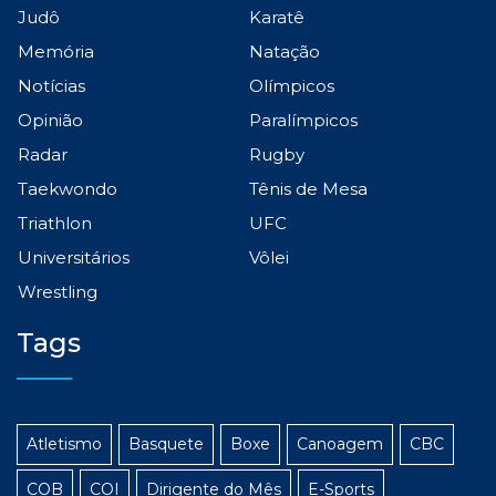
Judô
Karatê
Memória
Natação
Notícias
Olímpicos
Opinião
Paralímpicos
Radar
Rugby
Taekwondo
Tênis de Mesa
Triathlon
UFC
Universitários
Vôlei
Wrestling
Tags
Atletismo
Basquete
Boxe
Canoagem
CBC
COB
COI
Dirigente do Mês
E-Sports