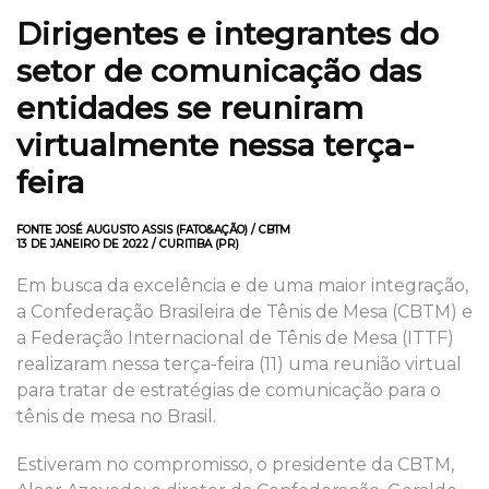
Dirigentes e integrantes do
setor de comunicação das
entidades se reuniram
virtualmente nessa terça-
feira
FONTE JOSÉ AUGUSTO ASSIS (FATO&AÇÃO) / CBTM
13 DE JANEIRO DE 2022 / CURITIBA (PR)
Em busca da excelência e de uma maior integração,
a Confederação Brasileira de Tênis de Mesa (CBTM) e
a Federação Internacional de Tênis de Mesa (ITTF)
realizaram nessa terça-feira (11) uma reunião virtual
para tratar de estratégias de comunicação para o
tênis de mesa no Brasil.
Estiveram no compromisso, o presidente da CBTM,