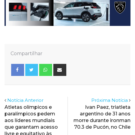
Compartilhar
Whatsapp
Share
via
Email
Notícia Anterior
Próxima Notícia
Atletas olímpicos e
Ivan Paez, triatleta
paralímpicos pedem
argentino de 31 anos
aos líderes mundiais
morre durante ironman
que garantam acesso
70.3 de Pucón, no Chile
livre e equitativo às