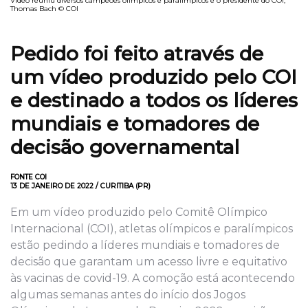
Vídeo reuniu diversos campeões olímpicos e paralímpicos e o presidente do COI,
Thomas Bach © COI
Pedido foi feito através de
um vídeo produzido pelo COI
e destinado a todos os líderes
mundiais e tomadores de
decisão governamental
FONTE COI
13 DE JANEIRO DE 2022 / CURITIBA (PR)
Em um vídeo produzido pelo Comitê Olímpico
Internacional (COI), atletas olímpicos e paralímpicos
estão pedindo a líderes mundiais e tomadores de
decisão que garantam um acesso livre e equitativo
às vacinas de covid-19. A comoção está acontecendo
algumas semanas antes do início dos Jogos