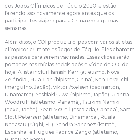
dos Jogos Olímpicos de Tóquio 2020, e estão
fazendo isso novamente agora antes que os
participantes viajem para a China em algumas
semanas.
Além disso, o COI produziu clipes com vários atletas
olímpicos durante os Jogos de Tóquio. Eles chamam
as pessoas para serem vacinadas. Esses clipes serão
postados nas mídias sociais após o vídeo do COI de
hoje. A lista inclui Hamish Kerr (atletismo, Nova
Zelândia), Hua Tian (hipismo, China), Ken Terauchi
(mergulho, Japão), Viktor Axelsen (badminton,
Dinamarca), Yoshiaki Oiwa (hipismo, Japão), Gianna
Woodruff (atletismo, Panamá), Tsukimi Namiki
(boxe, Japão), Sean McColl (escalada, Canadá), Sara
Slott Petersen (atletismo, Dinamarca), Rusila
Nagasau (rúgbi, Fiji), Sandra Sanchez (karatê,
Espanha) e Hugues Fabrice Zango (atletismo,
Burquina Fasso).