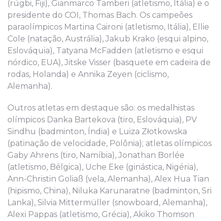
(rúgbi, Fiji), Gianmarco Tamberi (atletismo, Itália) e o
presidente do COI, Thomas Bach. Os campeões
paraolímpicos Martina Caironi (atletismo, Itália), Ellie
Cole (natação, Austrália), Jakub Krako (esqui alpino,
Eslováquia), Tatyana McFadden (atletismo e esqui
nórdico, EUA), Jitske Visser (basquete em cadeira de
rodas, Holanda) e Annika Zeyen (ciclismo,
Alemanha).
Outros atletas em destaque são: os medalhistas
olímpicos Danka Bartekova (tiro, Eslováquia), PV
Sindhu (badminton, Índia) e Luiza Złotkowska
(patinação de velocidade, Polônia); atletas olímpicos
Gaby Ahrens (tiro, Namíbia), Jonathan Borlée
(atletismo, Bélgica), Uche Eke (ginástica, Nigéria),
Ann-Christin Goliaß (vela, Alemanha), Alex Hua Tian
(hipismo, China), Niluka Karunaratne (badminton, Sri
Lanka), Silvia Mittermüller (snowboard, Alemanha),
Alexi Pappas (atletismo, Grécia), Akiko Thomson