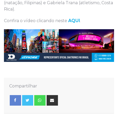
(natação, Filipinas) e Gabriela Trana (atletismo, Costa
Rica).
Confira o vídeo clicando neste
AQUI
.
Compartilhar
Whatsapp
Share
via
Email