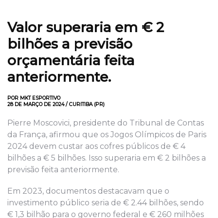
Valor superaria em € 2
bilhões a previsão
orçamentária feita
anteriormente.
POR MKT ESPORTIVO
28 DE MARÇO DE 2024 / CURITIBA (PR)
Pierre Moscovici, presidente do Tribunal de Contas
da França, afirmou que os Jogos Olímpicos de Paris
2024 devem custar aos cofres públicos de € 4
bilhões a € 5 bilhões. Isso superaria em € 2 bilhões a
previsão feita anteriormente.
Em 2023, documentos destacavam que o
investimento público seria de € 2.44 bilhões, sendo
€ 1,3 bilhão para o governo federal e € 260 milhões