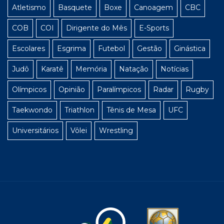
Atletismo
Basquete
Boxe
Canoagem
CBC
COB
COI
Dirigente do Mês
E-Sports
Escolares
Esgrima
Futebol
Gestão
Ginástica
Judô
Karatê
Memória
Natação
Notícias
Olímpicos
Opinião
Paralímpicos
Radar
Rugby
Taekwondo
Triathlon
Tênis de Mesa
UFC
Universitários
Vôlei
Wrestling