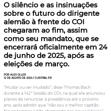
O s
ilêncio
e as insinuações
sobre o futuro do
dirigente
alemão à frente do
COI
chegaram ao fim, assim
como seu mandato, que se
encerrará oficialmente em 24
de junho de 2025, após as
eleições de março.
POR ALEX OLLER
12 DE AGOSTO DE 2024 / CURITIBA, PR
“Mudar ou ser mudado”, disse Thomas Bach
durante a 142ª Sessão do COI, na qual ele anunciou
planos de renunciar à presidência até o próximo
ano, após admitir que “não sou o melhor capitão.