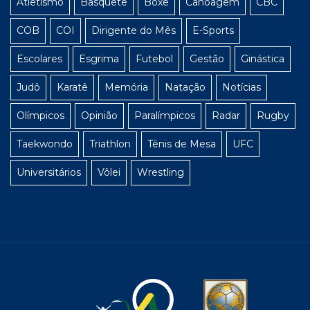
Atletismo
Basquete
Boxe
Canoagem
CBC
COB
COI
Dirigente do Mês
E-Sports
Escolares
Esgrima
Futebol
Gestão
Ginástica
Judô
Karatê
Memória
Natação
Notícias
Olímpicos
Opinião
Paralímpicos
Radar
Rugby
Taekwondo
Triathlon
Tênis de Mesa
UFC
Universitários
Vôlei
Wrestling