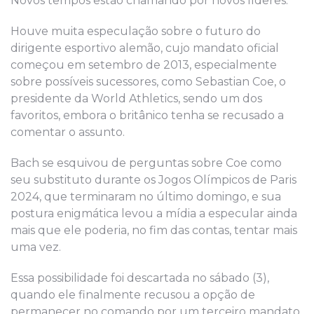
Novos tempos estão chamando por novos líderes.”
Houve muita especulação sobre o futuro do
dirigente esportivo alemão, cujo mandato oficial
começou em setembro de 2013, especialmente
sobre possíveis sucessores, com
o
Sebastian Coe, o
presidente da World Athletics, sendo um dos
favoritos, embora o britânico tenha se recusado a
comentar o assunto.
Bach se esquivou de perguntas
sobre Coe
como
seu substituto durante os Jogos Olímpicos de Paris
2024, que terminar
am
no
último
domingo, e s
ua
postura enigmática
levou a mídia a especular ainda
mais que ele poderia, no fim das contas, tentar mais
uma vez.
Essa possibilidade foi descartada no sábado
(3)
,
quando ele finalmente recusou a opção de
permanecer no comando por um terceiro mandato.