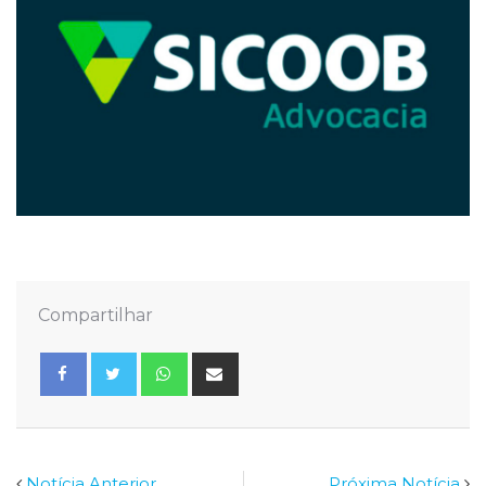
Compartilhar
Whatsapp
Share
via
Email
Notícia Anterior
Próxima Notícia