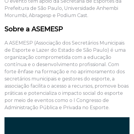
O evento tem apoio da Secretaria de Esportes da
Prefeitura de São Paulo, Universidade Anhembi
Morumbi, Abragesp e Podium Cast.
Sobre a ASEMESP
A ASEMESP (Associação dos Secretários Municipais
de Esporte e Lazer do Estado de São Paulo) é uma
organização comprometida com a educação
contínua e o desenvolvimento profissional. Com
forte ênfase na formação e no aprimoramento dos
secretários municipais e gestores do esporte, a
associação facilita o acesso a recursos, promove boas
práticas e potencializa o impacto social do esporte
por meio de eventos como o I Congresso de
Administração Pública e Privada no Esporte.