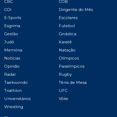
CBC
COB
COI
Dirigente do Mês
E-Sports
Escolares
Esgrima
Futebol
Gestão
Ginástica
Judô
Karatê
Memória
Natação
Notícias
Olímpicos
Opinião
Paralímpicos
Radar
Rugby
Taekwondo
Tênis de Mesa
Triathlon
UFC
Universitários
Vôlei
Wrestling