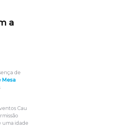
om a
sença de
de Mesa
s
eventos Cau
rmissão
de uma idade