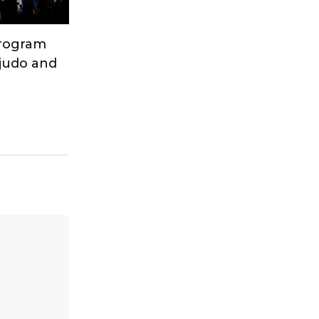
Program
 judo and