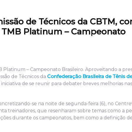
omissão de Técnicos da CBTM, c
do TMB Platinum – Campeonato
 Platinum – Campeonato Brasileiro. Aproveitando a pre
missão de Técnicos da
Confederação Brasileira de Tênis 
niciativa de se reunir para debater breves melhorias na
cretizando-se na noite de segunda-feira (6), no Centr
nta treinadores, que resenharam sobre temas como a pe
nstruções durante os campeonatos, bem como a definição 