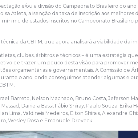
ctação e/ou a divisão do Campeonato Brasileiro do ano
lsa Atleta, a isenção da taxa de inscrição aos melhores 
mínimo de estados inscritos no Campeonato Brasileiro 
técnica da CBTM, que agora analisará a viabilidade da i
letas, clubes, árbitros e técnicos – é uma estratégia qu
etivo de trazer um pouco desta visão para promover mel
tões orçamentárias e governamentais. A Comissão de Árb
durante o ano, onde conseguimos atender algumas e out
 CBTM.
rael Barreto, Nelson Machado, Bruno Costa, Jeferson Mar
o Massad, Daniela Bassi, Fábio Shiray, Paulo Souza, Erika 
arlan Lima, Valdineis Medeiros, Elton Shirais, Alexandre Gh
iro, Wesley Rosa e Emanuele Dreveck.