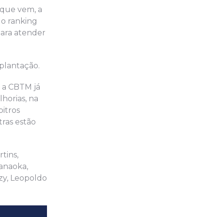
 que vem, a
do ranking
para atender
mplantação.
e a CBTM já
horias, na
itros
ras estão
tins,
Hanaoka,
izy, Leopoldo