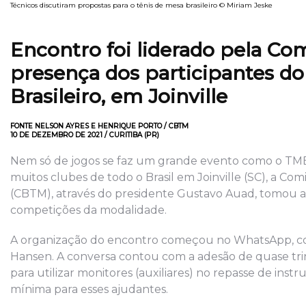
Técnicos discutiram propostas para o tênis de mesa brasileiro © Miriam Jeske
Encontro foi liderado pela C
presença dos participantes 
Brasileiro, em Joinville
FONTE NELSON AYRES E HENRIQUE PORTO / CBTM
10 DE DEZEMBRO DE 2021 / CURITIBA (PR)
Nem só de jogos se faz um grande evento como o TMB
muitos clubes de todo o Brasil em Joinville (SC), a Co
(CBTM), através do presidente Gustavo Auad, tomou a i
competições da modalidade.
A organização do encontro começou no WhatsApp, con
Hansen. A conversa contou com a adesão de quase tri
para utilizar monitores (auxiliares) no repasse de i
mínima para esses ajudantes.