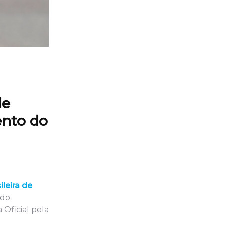
de
ento do
leira de
 do
Oficial pela