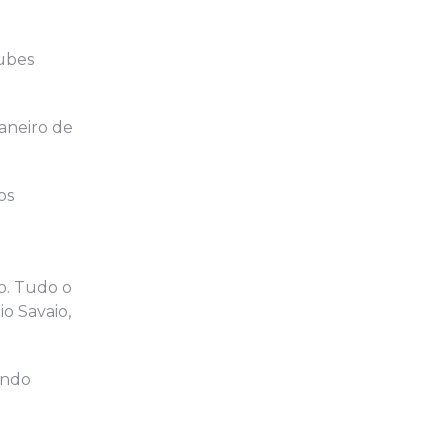
lubes
janeiro de
os
o. Tudo o
o Savaio,
endo