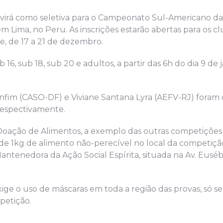
virá como seletiva para o Campeonato Sul-Americano da
em Lima, no Peru. As inscrições estarão abertas para os c
ine, de 17 a 21 de dezembro.
6, sub 18, sub 20 e adultos, a partir das 6h do dia 9 de 
nfim (CASO-DF) e Viviane Santana Lyra (AEFV-RJ) foram 
espectivamente.
Doação de Alimentos, a exemplo das outras competições
de 1kg de alimento não-perecível no local da competiçã
tenedora da Ação Social Espírita, situada na Av. Eusébi
ige o uso de máscaras em toda a região das provas, só s
petição.