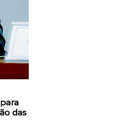
 para
ção das