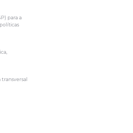
P) para a
olíticas
ca,
 transversal