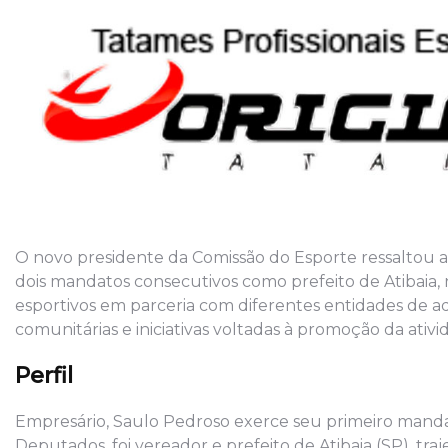
O novo presidente da Comissão do Esporte ressaltou a
dois mandatos consecutivos como prefeito de Atibaia,
esportivos em parceria com diferentes entidades de a
comunitárias e iniciativas voltadas à promoção da ativid
Perfil
Empresário, Saulo Pedroso exerce seu primeiro mand
Deputados, foi vereador e prefeito de Atibaia (SP), tr