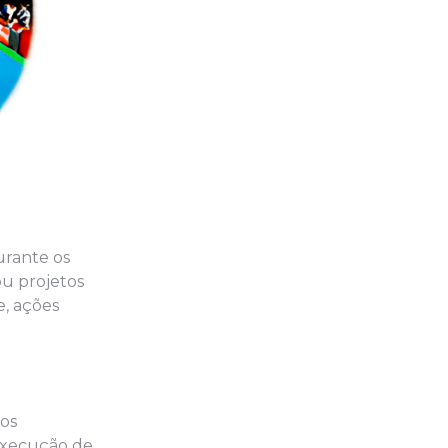
urante os
ou projetos
e, ações
os
 execução de