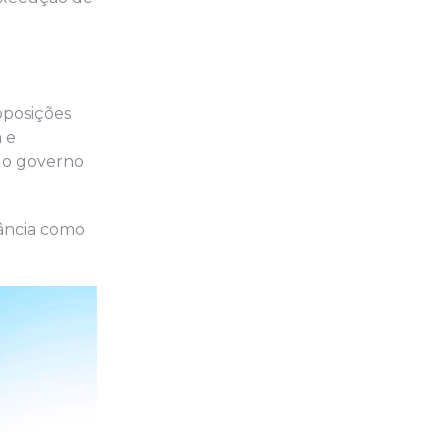
oposições
a e
 do governo
vância como