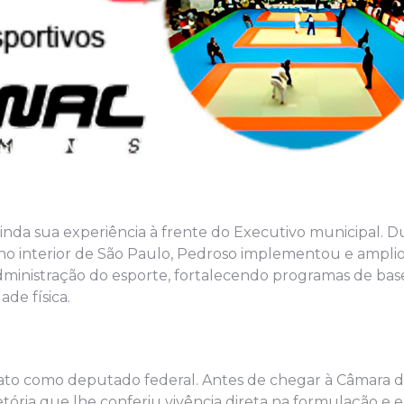
inda sua experiência à frente do Executivo municipal. D
 no interior de São Paulo, Pedroso implementou e ampli
dministração do esporte, fortalecendo programas de bas
ade física.
ato como deputado federal. Antes de chegar à Câmara d
ajetória que lhe conferiu vivência direta na formulação e