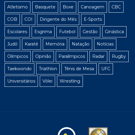
Atletismo
Basquete
Boxe
Canoagem
CBC
COB
COI
Dirigente do Mês
E-Sports
Escolares
Esgrima
Futebol
Gestão
Ginástica
Judô
Karatê
Memória
Natação
Notícias
Olímpicos
Opinião
Paralímpicos
Radar
Rugby
Taekwondo
Triathlon
Tênis de Mesa
UFC
Universitários
Vôlei
Wrestling