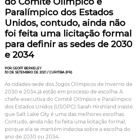
do Comitê Olímpico e
Paralímpico dos Estados
Unidos, contudo, ainda não
foi feita uma licitação formal
para definir as sedes de 2030
e 2034
POR GEOFF BERKELEY
30 DE SETEMBRO DE 2021 / CURITIBA (PR)
As cidades-sede dos Jogos Olímpicos de Inverno de
2030 e 2034 já estão em processo de escolha. A
chefe-executiva do Comitê Olímpico e Paralímpico
dos Estados Unidos (USOPC) Sarah Hirshland insiste
que Salt Lake City é uma das melhores escolhas.
Contudo, ainda não foi feita uma licitação formal,
porque ela se mantém indecisa sobre a escolha do
ano de 2030 ou 2034.