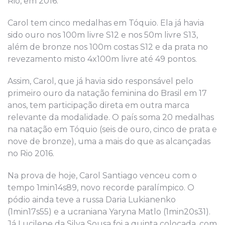
Rio, em 2016.
Carol tem cinco medalhas em Tóquio. Ela já havia
sido ouro nos 100m livre S12 e nos 50m livre S13,
além de bronze nos 100m costas S12 e da prata no
revezamento misto 4x100m livre até 49 pontos.
Assim, Carol, que já havia sido responsável pelo
primeiro ouro da natação feminina do Brasil em 17
anos, tem participação direta em outra marca
relevante da modalidade. O país soma 20 medalhas
na natação em Tóquio (seis de ouro, cinco de prata e
nove de bronze), uma a mais do que as alcançadas
no Rio 2016.
Na prova de hoje, Carol Santiago venceu com o
tempo 1min14s89, novo recorde paralímpico. O
pódio ainda teve a russa Daria Lukianenko
(1min17s55) e a ucraniana Yaryna Matlo (1min20s31).
Já Lucilene da Silva Sousa foi a quinta colocada, com