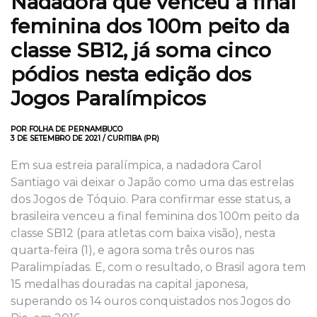
Nadadora que
venceu a final
feminina dos 100m peito da
classe SB12, já soma cinco
pódios nesta edição dos
Jogos Paralímpicos
POR FOLHA DE PERNAMBUCO
3 DE SETEMBRO DE 2021 / CURITIBA (PR)
Em sua estreia paralímpica, a nadadora Carol
Santiago vai deixar o Japão como uma das estrelas
dos Jogos de Tóquio. Para confirmar esse status, a
brasileira venceu a final feminina dos 100m peito da
classe SB12 (para atletas com baixa visão), nesta
quarta-feira (1), e agora soma três ouros nas
Paralimpíadas. E, com o resultado, o Brasil agora tem
15 medalhas douradas na capital japonesa,
superando os 14 ouros conquistados nos Jogos do