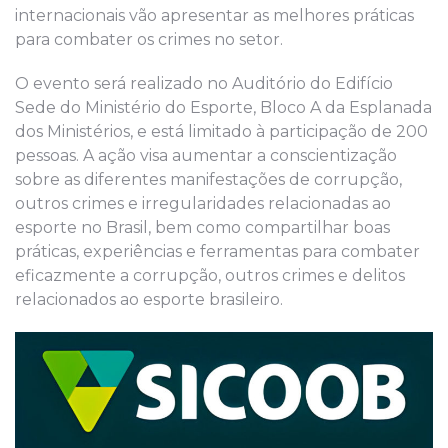
internacionais vão apresentar as melhores práticas
para combater os crimes no setor.
O evento será realizado no Auditório do Edifício
Sede do Ministério do Esporte, Bloco A da Esplanada
dos Ministérios, e está limitado à participação de 200
pessoas. A ação visa aumentar a conscientização
sobre as diferentes manifestações de corrupção,
outros crimes e irregularidades relacionadas ao
esporte no Brasil, bem como compartilhar boas
práticas, experiências e ferramentas para combater
eficazmente a corrupção, outros crimes e delitos
relacionados ao esporte brasileiro.