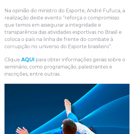
Na opinião do ministro do Esporte, André Fufuca, a
realização deste evento “reforça o compromisso
que temos em assegurar a integridade e
transparência das atividades esportivas no Brasil e
coloca o país na linha de frente do combate à
corrupção no universo do Esporte brasileiro”.
Clique
AQUI
para obter informações gerais sobre o
seminário, como programação, palestrantes e
inscrições, entre outras.