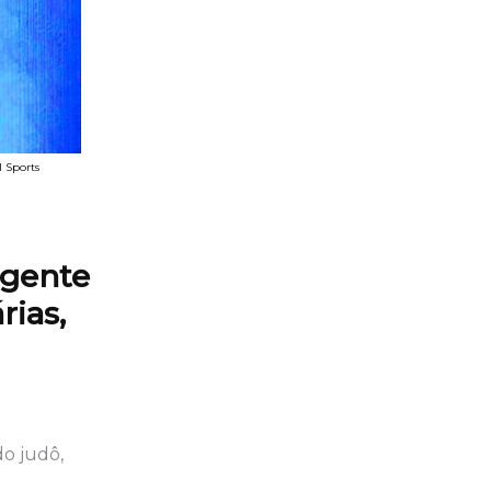
l Sports
igente
rias,
o judô,