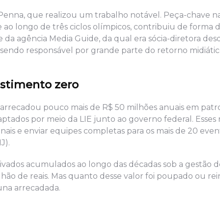
a Penna, que realizou um trabalho notável. Peça-chave n
o longo de três ciclos olímpicos, contribuiu de forma d
da agência Media Guide, da qual era sócia-diretora des
endo responsável por grande parte do retorno midiático
estimento zero
 arrecadou pouco mais de R$ 50 milhões anuais em patro
captados por meio da LIE junto ao governo federal. Esses
nais e enviar equipes completas para os mais de 20 even
J).
vados acumulados ao longo das décadas sob a gestão d
hão de reais. Mas quanto desse valor foi poupado ou rei
tuna arrecadada.