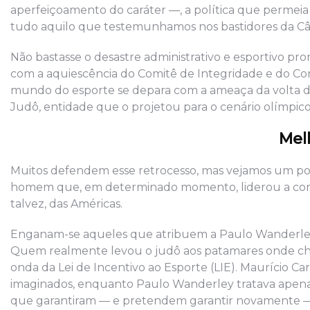
aperfeiçoamento do caráter —, a política que permeia 
tudo aquilo que testemunhamos nos bastidores da Câ
Não bastasse o desastre administrativo e esportivo pr
com a aquiescência do Comitê de Integridade e do Co
mundo do esporte se depara com a ameaça da volta d
Judô, entidade que o projetou para o cenário olímpico
Mel
Muitos defendem esse retrocesso, mas vejamos um pou
homem que, em determinado momento, liderou a confed
talvez, das Américas.
Enganam-se aqueles que atribuem a Paulo Wanderley o
Quem realmente levou o judô aos patamares onde che
onda da Lei de Incentivo ao Esporte (LIE). Maurício Ca
imaginados, enquanto Paulo Wanderley tratava apenas 
que garantiram — e pretendem garantir novamente 