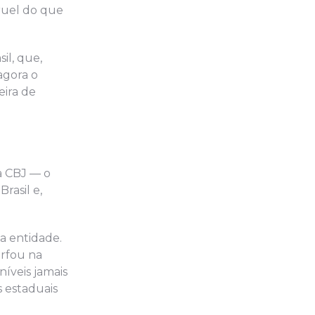
cruel do que
il, que,
agora o
ira de
a CBJ — o
rasil e,
a entidade.
rfou na
níveis jamais
 estaduais