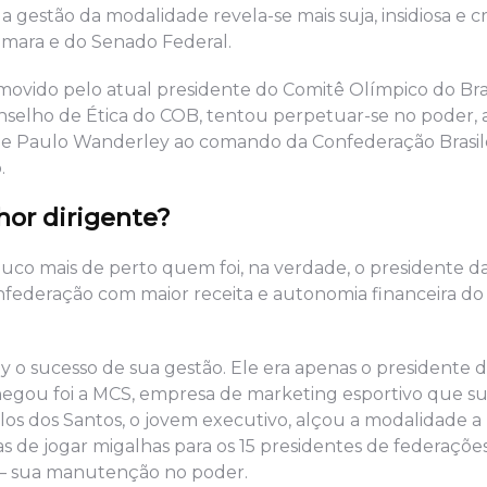
a gestão da modalidade revela-se mais suja, insidiosa e 
mara e do Senado Federal.
omovido pelo atual presidente do Comitê Olímpico do Bras
nselho de Ética do COB, tentou perpetuar-se no poder, 
e Paulo Wanderley ao comando da Confederação Brasile
.
hor dirigente?
co mais de perto quem foi, na verdade, o presidente d
eração com maior receita e autonomia financeira do B
 sucesso de sua gestão. Ele era apenas o presidente d
gou foi a MCS, empresa de marketing esportivo que su
rlos dos Santos, o jovem executivo, alçou a modalidade a 
de jogar migalhas para os 15 presidentes de federações
— sua manutenção no poder.