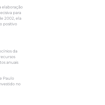
a elaboração
ecisiva para
de 2002, ela
 positivo
cínios da
 recursos
tos anuais
e Paulo
nvestido no