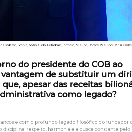
radesco, Scania, Sadia, Cielo, Petrobras, Infraero, Mizuno, Record TV e SporTV? © Globa
orno do presidente do COB ao
 vantagem de substituir um dir
ue, apesar das receitas bilioná
dministrativa como legado?
ncos e com o profundo legado filosófico do fundador d
 disciplina, respeito, harmonia e a busca constante pelo