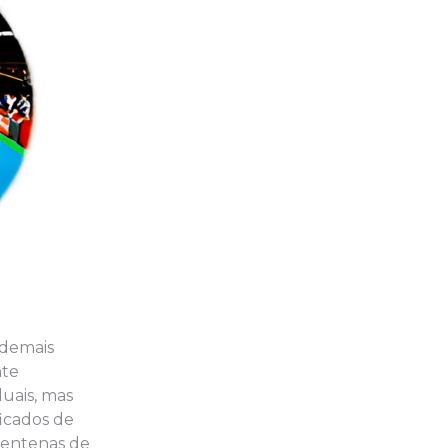
 demais
nte
uais, mas
ficados de
 centenas de