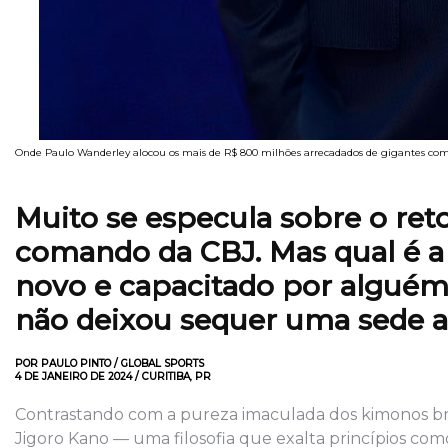
Onde Paulo Wanderley alocou os mais de R$ 800 milhões arrecadados de gigantes como B
Muito se especula sobre o ret
comando da CBJ. Mas qual é a
novo e capacitado por alguém q
não deixou sequer uma sede a
POR PAULO PINTO / GLOBAL SPORTS
4 DE JANEIRO DE 2024 / CURITIBA, PR
Contrastando com a pureza imaculada dos kimonos bra
Jigoro Kano — uma filosofia que exalta princípios como