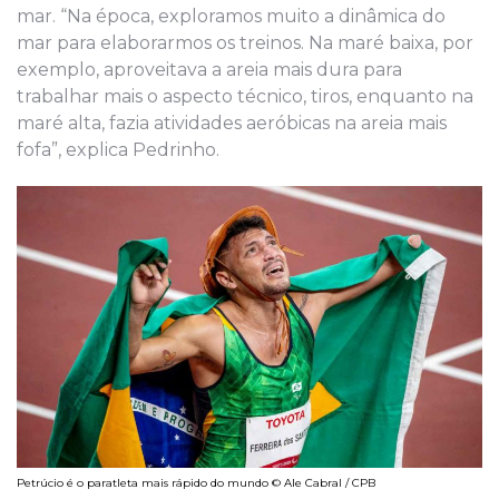
mar. “Na época, exploramos muito a dinâmica do
mar para elaborarmos os treinos. Na maré baixa, por
exemplo, aproveitava a areia mais dura para
trabalhar mais o aspecto técnico, tiros, enquanto na
maré alta, fazia atividades aeróbicas na areia mais
fofa”, explica Pedrinho.
Petrúcio é o paratleta mais rápido do mundo © Ale Cabral / CPB