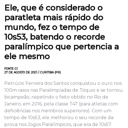
Ele, que é considerado o
paratleta mais rápido do
mundo, fez o tempo de
10s53, batendo o recorde
paralímpico que pertencia a
ele mesmo
FONTE G1
27 DE AGOSTO DE 2021 / CURITIBA (PR)
Petrúcio Ferreira dos Santos conquistou o ouro nos
100m rasos nas Paralimpíadas de Tóquio e se tornou
bicampeão, repetindo o feito obtido no Rio de
Janeiro, em 2016, pela classe T47 (para atletas com
deficiências nos membros superiores). Com um
tempo de 10s53, ele melhorou o seu recorde da
prova nos Jogos Paralímpicos, que era de 10s57.