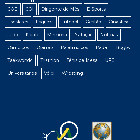
COB
COI
Dirigente do Mês
E-Sports
Escolares
Esgrima
Futebol
Gestão
Ginástica
Judô
Karatê
Memória
Natação
Notícias
Olímpicos
Opinião
Paralímpicos
Radar
Rugby
Taekwondo
Triathlon
Tênis de Mesa
UFC
Universitários
Vôlei
Wrestling