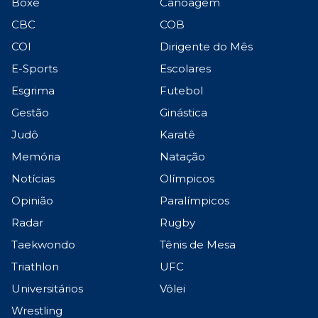
Boxe
Canoagem
CBC
COB
COI
Dirigente do Mês
E-Sports
Escolares
Esgrima
Futebol
Gestão
Ginástica
Judô
Karatê
Memória
Natação
Notícias
Olímpicos
Opinião
Paralímpicos
Radar
Rugby
Taekwondo
Tênis de Mesa
Triathlon
UFC
Universitários
Vôlei
Wrestling