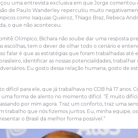
nçou uma entrevista exclusiva em que Jorge comentou 
cisão de Paulo Wanderley repercutiu muito negativamen
límpicos como Isaquias Queiroz, Thiago Braz, Rebeca And
ida, o que não aconteceu.
omitê Olímpico, Bichara não soube dar uma resposta pre
as escolhas, tem o dever de olhar todo o cenário e ente
sso falar é que as estratégias que foram trabalhadas até 
ileiro, identificar as nossas potencialidades, trabalhar
dversários. Eu gosto dessa relação humana, gosto de est
 difícil para ele, que já trabalhava no COB há 17 anos. 
uma forma de alento no momento difícil. “É muito difícil
passando por mim agora. Traz um conforto, traz uma sen
trabalho que nós fizemos juntos. Eu, minha equipe, os a
esentar o Brasil da melhor forma possível.”