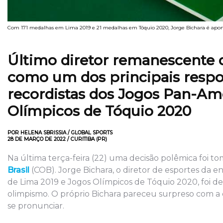
Com 171 medalhas em Lima 2019 e 21 medalhas em Tóquio 2020, Jorge Bichara é apont
Último diretor remanescente 
como um dos principais respo
recordistas dos Jogos Pan-Am
Olímpicos de Tóquio 2020
POR HELENA SBRISSIA / GLOBAL SPORTS
28 DE MARÇO DE 2022 / CURITIBA (PR)
Na última terça-feira (22) uma decisão polêmica foi 
Brasil
(COB). Jorge Bichara, o diretor de esportes da
de Lima 2019 e Jogos Olímpicos de Tóquio 2020, foi d
olimpismo. O próprio Bichara pareceu surpreso com a de
se pronunciar.