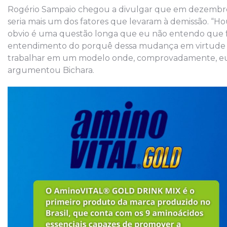
Rogério Sampaio chegou a divulgar que em dezembro 
seria mais um dos fatores que levaram à demissão. “Ho
obvio é uma questão longa que eu não entendo que f
entendimento do porquê dessa mudança em virtude d
trabalhar em um modelo onde, comprovadamente, eu n
argumentou Bichara.