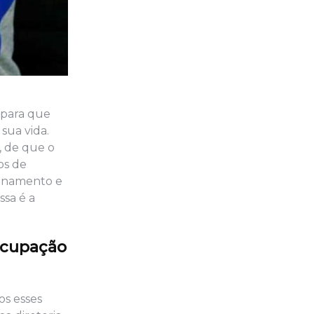
 para que
sua vida.
, de que o
os de
sinamento e
ssa é a
ocupação
os esses