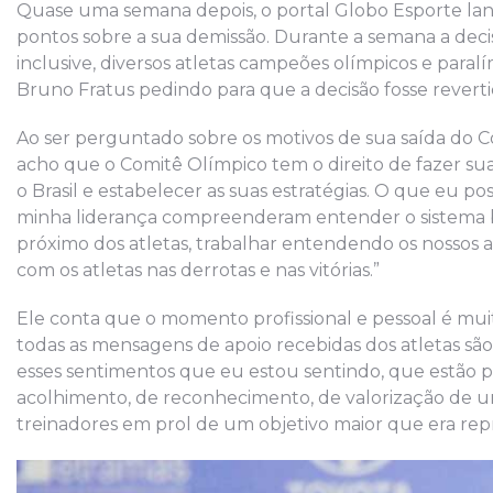
Quase uma semana depois, o portal Globo Esporte la
pontos sobre a sua demissão. Durante a semana a de
inclusive, diversos atletas campeões olímpicos e para
Bruno Fratus pedindo para que a decisão fosse revert
Ao ser perguntado sobre os motivos de sua saída do C
acho que o Comitê Olímpico tem o direito de fazer su
o Brasil e estabelecer as suas estratégias. O que eu po
minha liderança compreenderam entender o sistema bras
próximo dos atletas, trabalhar entendendo os nossos a
com os atletas nas derrotas e nas vitórias.”
Ele conta que o momento profissional e pessoal é muito
todas as mensagens de apoio recebidas dos atletas são 
esses sentimentos que eu estou sentindo, que estão 
acolhimento, de reconhecimento, de valorização de um 
treinadores em prol de um objetivo maior que era repr