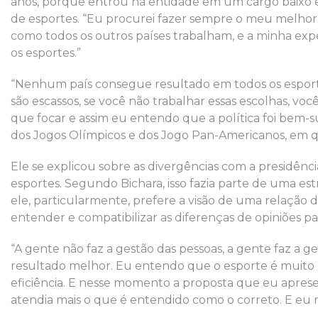
anos, porque entrou na entidade em um cargo baixo e
de esportes. “Eu procurei fazer sempre o meu melhor.
como todos os outros países trabalham, e a minha ex
os esportes.”
“Nenhum país consegue resultado em todos os esportes
são escassos, se você não trabalhar essas escolhas, voc
que focar e assim eu entendo que a política foi bem-su
dos Jogos Olímpicos e dos Jogo Pan-Americanos, em que
Ele se explicou sobre as divergências com a presidênci
esportes. Segundo Bichara, isso fazia parte de uma es
ele, particularmente, prefere a visão de uma relação d
entender e compatibilizar as diferenças de opiniões par
“A gente não faz a gestão das pessoas, a gente faz a
resultado melhor. Eu entendo que o esporte é muito
eficiência. E nesse momento a proposta que eu aprese
atendia mais o que é entendido como o correto. E eu r