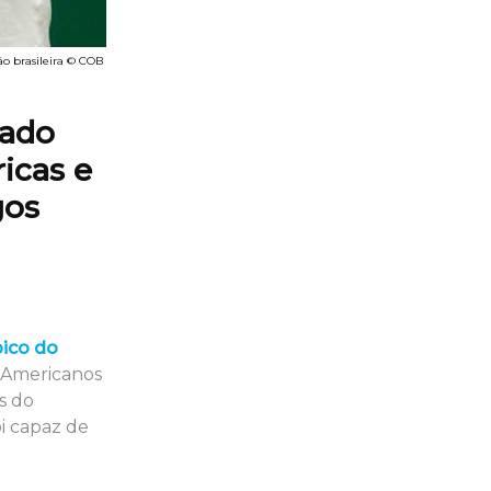
o brasileira © COB
tado
icas e
gos
ico do
n-Americanos
s do
oi capaz de