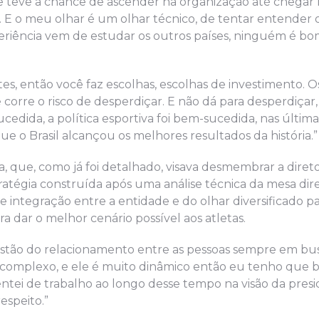
 teve a chance de ascender na organização até chegar n
 E o meu olhar é um olhar técnico, de tentar entender o
periência vem de estudar os outros países, ninguém é b
, então você faz escolhas, escolhas de investimento. O
ê corre o risco de desperdiçar. E não dá para desperdiçar
cedida, a política esportiva foi bem-sucedida, nas últim
 o Brasil alcançou os melhores resultados da história.”
a, que, como já foi detalhado, visava desmembrar a direto
tratégia construída após uma análise técnica da mesa dir
e integração entre a entidade e do olhar diversificado p
a dar o melhor cenário possível aos atletas.
 gestão do relacionamento entre as pessoas sempre em bu
 complexo, e ele é muito dinâmico então eu tenho que 
ntei de trabalho ao longo desse tempo na visão da presi
espeito.”