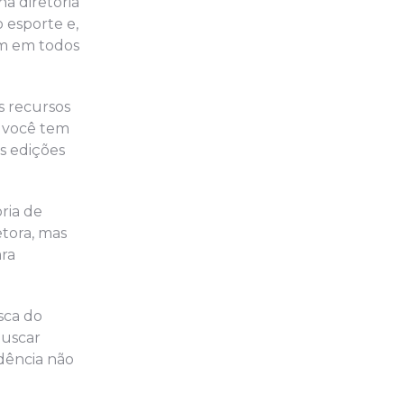
a diretoria
 esporte e,
om em todos
s recursos
, você tem
as edições
ria de
etora, mas
ara
sca do
buscar
dência não