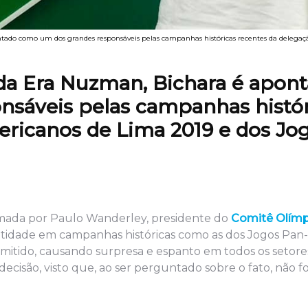
ado como um dos grandes responsáveis pelas campanhas históricas recentes da delegaçã
da Era Nuzman, Bichara é apon
nsáveis pelas campanhas histór
ericanos de Lima 2019 e dos Jo
tomada por Paulo Wanderley, presidente do
Comitê Olímp
 entidade em campanhas históricas como as dos Jogos Pa
emitido, causando surpresa e espanto em todos os setore
cisão, visto que, ao ser perguntado sobre o fato, não f