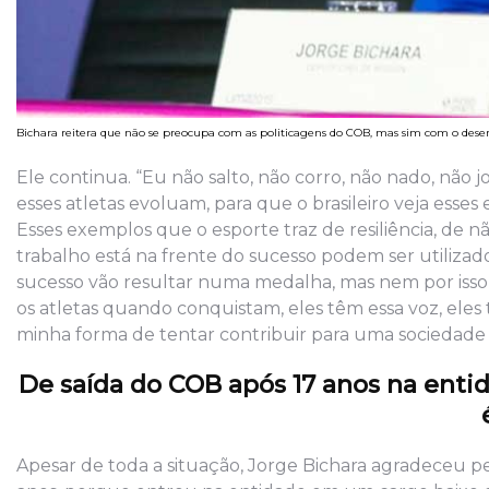
Bichara reitera que não se preocupa com as politicagens do COB, mas sim com o dese
Ele continua. “Eu não salto, não corro, não nado, não
esses atletas evoluam, para que o brasileiro veja esse
Esses exemplos que o esporte traz de resiliência, de 
trabalho está na frente do sucesso podem ser utiliza
sucesso vão resultar numa medalha, mas nem por isso
os atletas quando conquistam, eles têm essa voz, eles t
minha forma de tentar contribuir para uma sociedade
De saída do COB após 17 anos na enti
Apesar de toda a situação, Jorge Bichara agradeceu 