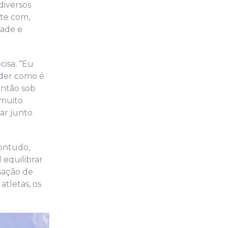
diversos
te com,
rade e
cisa. “Eu
nder como é
então sob
 muito
ar junto
Contudo,
 equilibrar
sação de
tletas, os