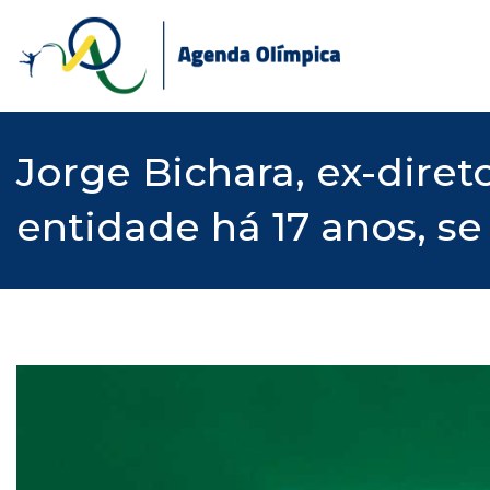
Skip
to
content
Jorge Bichara, ex-dire
entidade há 17 anos, s