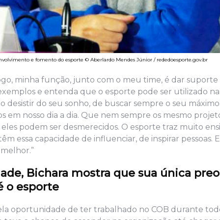
nvolvimento e fomento do esporte © Aberlardo Mendes Júnior / rededoesporte.gov.br
 jogo, minha função, junto com o meu time, é dar suporte
s exemplos e entenda que o esporte pode ser utilizado na 
não desistir do seu sonho, de buscar sempre o seu máximo
dos em nosso dia a dia. Que nem sempre os mesmo projet
 eles podem ser desmerecidos. O esporte traz muito en
êm essa capacidade de influenciar, de inspirar pessoas. E
 melhor.”
dade, Bichara mostra
que sua única pre
é o esporte
pela oportunidade de ter trabalhado no COB durante tod