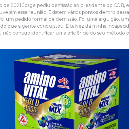
de 2021 Jorge pediu demissão ao presidente do COB, e
uve sim essa reunião. Existem vários pontos dentro dessa
oi um pedido formal de demissão. Foi uma arguição, um
o que a gente conquistou. E talvez da minha incapaci
ão consigo identificar uma eficiência do seu método p