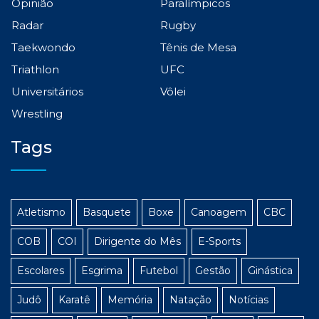
Opinião
Paralímpicos
Radar
Rugby
Taekwondo
Tênis de Mesa
Triathlon
UFC
Universitários
Vôlei
Wrestling
Tags
Atletismo
Basquete
Boxe
Canoagem
CBC
COB
COI
Dirigente do Mês
E-Sports
Escolares
Esgrima
Futebol
Gestão
Ginástica
Judô
Karatê
Memória
Natação
Notícias