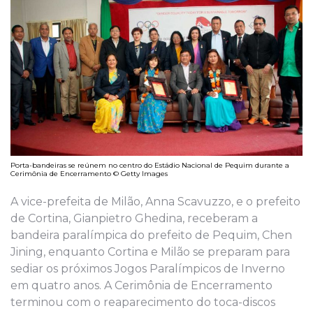
Porta-bandeiras se reúnem no centro do Estádio Nacional de Pequim durante a
Cerimônia de Encerramento © Getty Images
A vice-prefeita de Milão, Anna Scavuzzo, e o prefeito
de Cortina, Gianpietro Ghedina, receberam a
bandeira paralímpica do prefeito de Pequim, Chen
Jining, enquanto Cortina e Milão se preparam para
sediar os próximos Jogos Paralímpicos de Inverno
em quatro anos. A Cerimônia de Encerramento
terminou com o reaparecimento do toca-discos