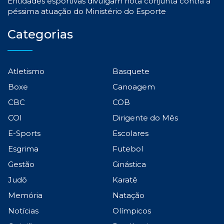
Entidades esportivas divulgam nota conjunta contra a
péssima atuação do Ministério do Esporte
Categorias
Atletismo
Basquete
Boxe
Canoagem
CBC
COB
COI
Dirigente do Mês
E-Sports
Escolares
Esgrima
Futebol
Gestão
Ginástica
Judô
Karatê
Memória
Natação
Notícias
Olímpicos