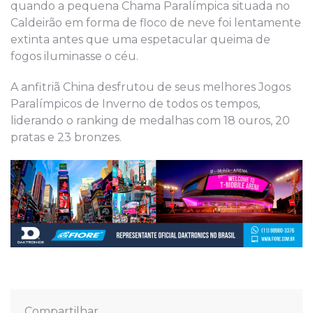
quando a pequena Chama Paralímpica situada no
Caldeirão em forma de floco de neve foi lentamente
extinta antes que uma espetacular queima de
fogos iluminasse o céu.
A anfitriã China desfrutou de seus melhores Jogos
Paralímpicos de Inverno de todos os tempos,
liderando o ranking de medalhas com 18 ouros, 20
pratas e 23 bronzes.
Compartilhar