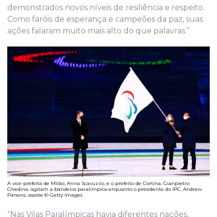
demonstrados novos níveis de resiliência e respeito.
Como faróis de esperança e campeões da paz, suas
ações falaram muito mais alto do que palavras.”
A vice-prefeita de Milão, Anna Scavuzzo, e o prefeito de Cortina, Gianpietro
Ghedina, agitam a bandeira paralímpica enquanto o presidente do IPC, Andrew
Parsons, assiste © Getty Images
“Nas Vilas Paralímpicas havia diferentes nações,