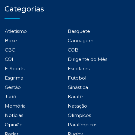
Categorias
Atletismo
Basquete
Boxe
Canoagem
CBC
COB
COI
Dirigente do Mês
E-Sports
Escolares
Esgrima
Futebol
Gestão
Ginástica
Judô
Karatê
Memória
Natação
Notícias
Olímpicos
Opinião
Paralímpicos
Radar
Rugby