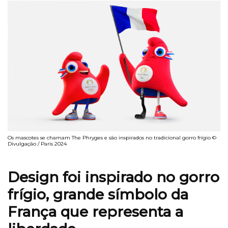
Os mascotes se chamam The Phryges e são inspirados no tradicional gorro frígio ©
Divulgação / Paris 2024
Design foi inspirado no gorro
frígio, grande símbolo da
França que representa a