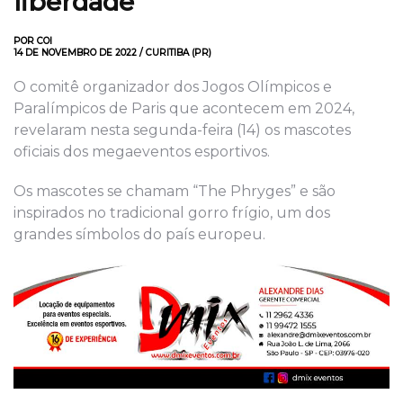
liberdade
POR COI
14 DE NOVEMBRO DE 2022 / CURITIBA (PR)
O comitê organizador dos Jogos Olímpicos e
Paralímpicos de Paris que acontecem em 2024,
revelaram nesta segunda-feira (14) os mascotes
oficiais dos megaeventos esportivos.
Os mascotes se chamam “The Phryges” e são
inspirados no tradicional gorro frígio, um dos
grandes símbolos do país europeu.