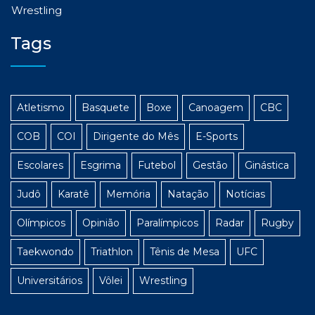
Wrestling
Tags
Atletismo
Basquete
Boxe
Canoagem
CBC
COB
COI
Dirigente do Mês
E-Sports
Escolares
Esgrima
Futebol
Gestão
Ginástica
Judô
Karatê
Memória
Natação
Notícias
Olímpicos
Opinião
Paralímpicos
Radar
Rugby
Taekwondo
Triathlon
Tênis de Mesa
UFC
Universitários
Vôlei
Wrestling