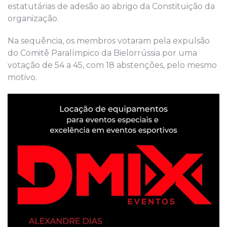
estatutárias de adesão ao abrigo da Constituição da
organização.
Na sequência, os membros votaram pela expulsão
do Comitê Paralímpico da Bielorrússia por uma
votação de 54 a 45, com 18 abstenções, pelo mesmo
motivo.