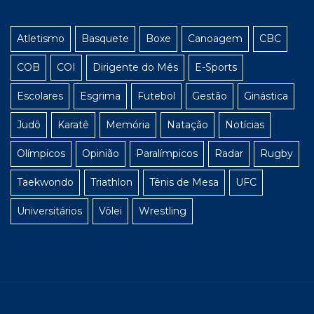
Atletismo
Basquete
Boxe
Canoagem
CBC
COB
COI
Dirigente do Mês
E-Sports
Escolares
Esgrima
Futebol
Gestão
Ginástica
Judô
Karatê
Memória
Natação
Notícias
Olímpicos
Opinião
Paralímpicos
Radar
Rugby
Taekwondo
Triathlon
Tênis de Mesa
UFC
Universitários
Vôlei
Wrestling