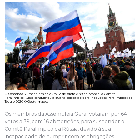
O Somando 36 medalhas de ouro, 33 de prata e 49 de bronze, o Comitê
Paralímpico Russo conquistou a quarta colocação geral nos Jogos Paralímpicos de
Tóquio 2020 © Getty Images
Os membros da Assembleia Geral votaram por 64
votos a 39, com 16 abstenções, para suspender o
Comitê Paralímpico da Rússia, devido à sua
incapacidade de cumprir com as obrigações