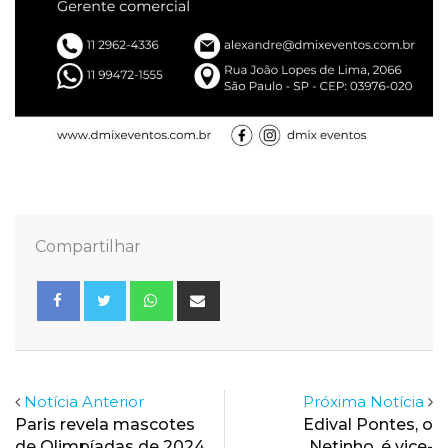
Compartilhar
Whatsapp
Share
via
Email
Notícia Anterior
Próxima Notícia
Paris revela mascotes
Edival Pontes, o
de Olimpíadas de 2024
Netinho, é vice-