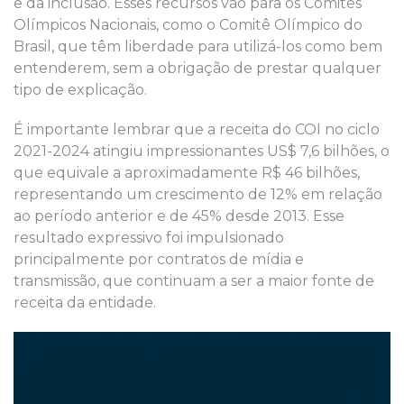
e da inclusão. Esses recursos vão para os Comitês
Olímpicos Nacionais, como o Comitê Olímpico do
Brasil, que têm liberdade para utilizá-los como bem
entenderem, sem a obrigação de prestar qualquer
tipo de explicação.
É importante lembrar que a receita do COI no ciclo
2021-2024 atingiu impressionantes US$ 7,6 bilhões, o
que equivale a aproximadamente R$ 46 bilhões,
representando um crescimento de 12% em relação
ao período anterior e de 45% desde 2013. Esse
resultado expressivo foi impulsionado
principalmente por contratos de mídia e
transmissão, que continuam a ser a maior fonte de
receita da entidade.