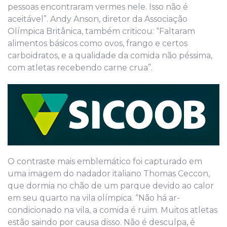
pessoas encontraram vermes nele. Isso não é
aceitável”. Andy Anson, diretor da Associação
Olímpica Britânica, também criticou: “Faltaram
alimentos básicos como ovos, frango e certos
carboidratos, e a qualidade da comida não péssima,
com atletas recebendo carne crua”.
O contraste mais emblemático foi capturado em
uma imagem do nadador italiano Thomas Ceccon,
que dormia no chão de um parque devido ao calor
em seu quarto na vila olímpica. “Não há ar-
condicionado na vila, a comida é ruim. Muitos atletas
estão saindo por causa disso. Não é desculpa, é