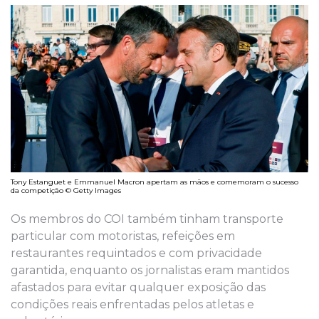
Tony Estanguet e Emmanuel Macron apertam as mãos e comemoram o sucesso
da competição © Getty Images
Os membros do COI também tinham transporte
particular com motoristas, refeições em
restaurantes requintados e com privacidade
garantida, enquanto os jornalistas eram mantidos
afastados para evitar qualquer exposição das
condições reais enfrentadas pelos atletas e