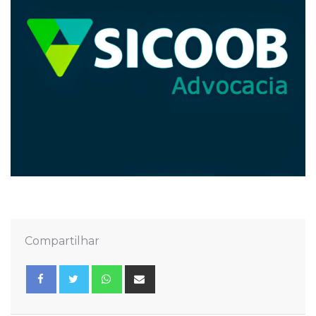
Compartilhar
Whatsapp
Share
via
Email