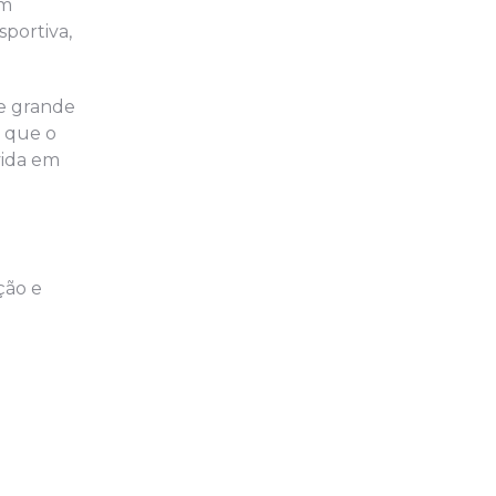
em
sportiva,
e grande
 que o
vida em
ção e