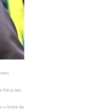
foram
ísica, isso
m o limite de