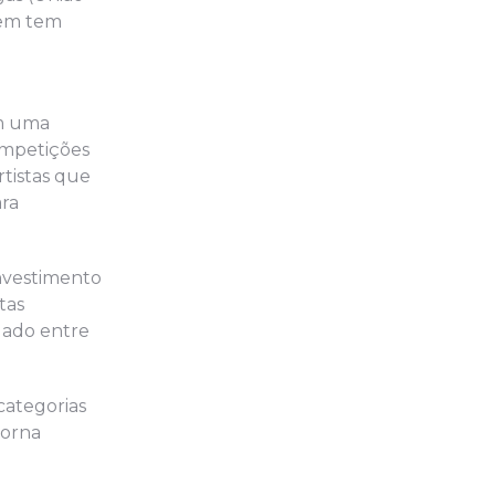
uem tem
êm uma
ompetições
rtistas que
ara
investimento
tas
lado entre
categorias
torna