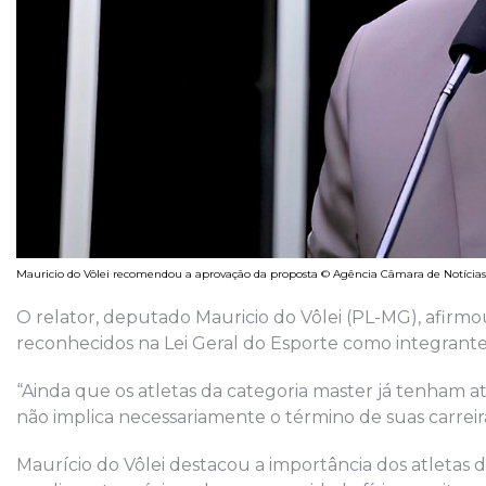
Mauricio do Vôlei recomendou a aprovação da proposta © Agência Câmara de Notícias
O relator, deputado Mauricio do Vôlei (PL-MG), afirm
reconhecidos na Lei Geral do Esporte como integrante
“Ainda que os atletas da categoria master já tenham at
não implica necessariamente o término de suas carrei
Maurício do Vôlei destacou a importância dos atletas 