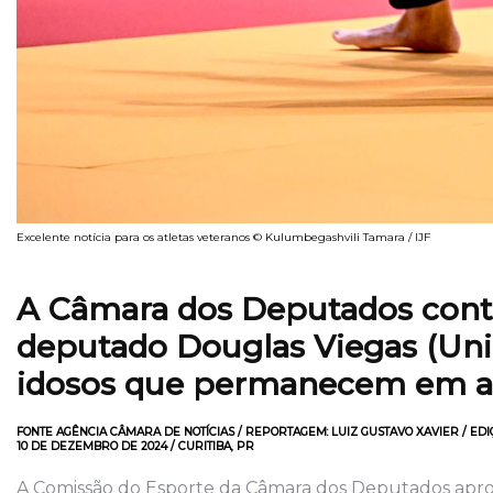
Excelente notícia para os atletas veteranos © Kulumbegashvili Tamara / IJF
A Câmara dos Deputados conti
deputado Douglas Viegas (Uniã
idosos que permanecem em at
FONTE AGÊNCIA CÂMARA DE NOTÍCIAS / REPORTAGEM: LUIZ GUSTAVO XAVIER / EDI
10 DE DEZEMBRO DE 2024 / CURITIBA, PR
A Comissão do Esporte da Câmara dos Deputados aprov