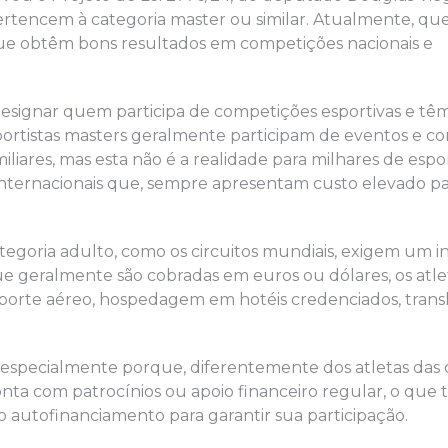
pertencem à categoria master ou similar. Atualmente, q
que obtêm bons resultados em competições nacionais e
designar quem participa de competições esportivas e t
ortistas masters geralmente participam de eventos e c
iliares, mas esta não é a realidade para milhares de espo
internacionais que, sempre apresentam custo elevado p
ategoria adulto, como os circuitos mundiais, exigem um 
que geralmente são cobradas em euros ou dólares, os atle
nsporte aéreo, hospedagem em hotéis credenciados, trans
 especialmente porque, diferentemente dos atletas das 
conta com patrocínios ou apoio financeiro regular, o que 
 autofinanciamento para garantir sua participação.