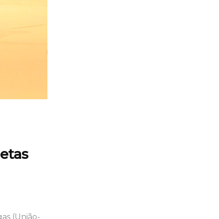
etas
as (União-