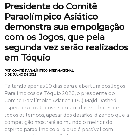
Presidente do Comitê
Paraolímpico Asiático
demonstra sua empolgação
com os Jogos, que pela
segunda vez serão realizados
em Tóquio
POR COMITÊ PARALÍMPICO INTERNACIONAL
8 DE JULHO DE 2021
Faltando apenas 50 dias para a abertura dos Jogos
Paralímpicos de Tóquio 2020, o presidente do
Comitê Paralímpico Asiático (IPC) Majid Rashed
espera que os Jogos sejam um dos melhores de
todos os tempos, apesar dos desafios, dizendo que a
competição mostrará ao mundo o melhor do
espírito paraolímpico e “o que é possível com