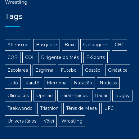
Wrestling
Tags
Atletismo
Basquete
Boxe
Canoagem
CBC
COB
COI
Dirigente do Mês
E-Sports
Escolares
Esgrima
Futebol
Gestão
Ginástica
Judô
Karatê
Memória
Natação
Notícias
Olímpicos
Opinião
Paralímpicos
Radar
Rugby
Taekwondo
Triathlon
Tênis de Mesa
UFC
Universitários
Vôlei
Wrestling