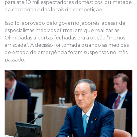
para até 10 mil espectadores domésticos, ou metade
da capacidade dos locais de competição.
Isso foi aprovado pelo governo japonês, apesar de
especialistas médicos afirmarem que realizar as
Olimpíadas a portas fechadas era a opção “menos
arriscada”. A decisão foi tomada quando as medidas
de estado de emergência foram suspensas no mês
passado.