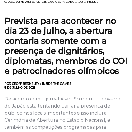
espectador deverá participar, exceto convidados © Getty Images
Prevista para acontecer no
dia 23 de julho, a abertura
contaria somente com a
presença de dignitários,
diplomatas, membros do COI
e patrocinadores olímpicos
POR GEOFF BERKELEY / INSIDE THE GAMES
8 DE JULHO DE 2021
De acordo com o jornal Asahi Shimbun, o governo
do Japão está tentando barrar a presença de
público nos locais importantes e isso inclui a
Cerimônia de Abertura no Estádio Nacional, e
também as competições programadas para