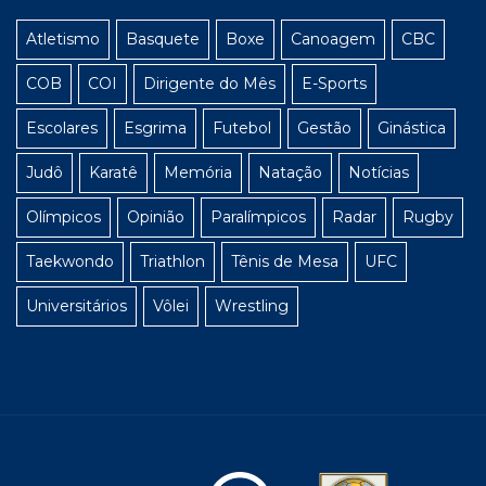
Atletismo
Basquete
Boxe
Canoagem
CBC
COB
COI
Dirigente do Mês
E-Sports
Escolares
Esgrima
Futebol
Gestão
Ginástica
Judô
Karatê
Memória
Natação
Notícias
Olímpicos
Opinião
Paralímpicos
Radar
Rugby
Taekwondo
Triathlon
Tênis de Mesa
UFC
Universitários
Vôlei
Wrestling