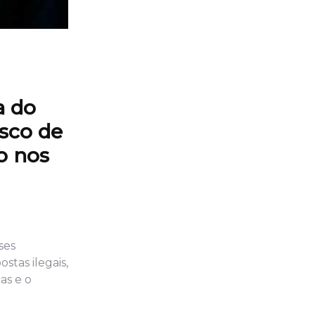
a do
isco de
o nos
ses
tas ilegais,
as e o