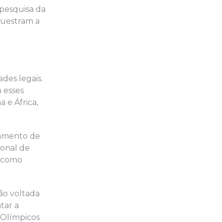
 pesquisa da
questram a
des legais.
 esses
 e África,
ramento de
ional de
s como
ão voltada
tar a
 Olímpicos