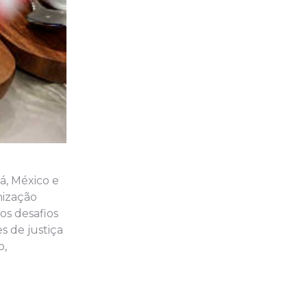
á, México e
nização
os desafios
s de justiça
o,