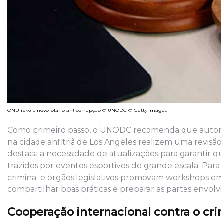
ONU revela novo plano anticorrupção © UNODC © Getty Images
Como primeiro passo, o UNODC recomenda que autorida
na cidade anfitriã de Los Angeles realizem uma revisão
destaca a necessidade de atualizações para garantir q
trazidos por eventos esportivos de grande escala. Par
criminal e órgãos legislativos promovam workshops em n
compartilhar boas práticas e preparar as partes envolv
Cooperação internacional contra o cr