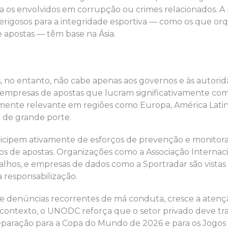
ça os envolvidos em corrupção ou crimes relacionados. A
erigosos para a integridade esportiva — como os que or
 apostas — têm base na Ásia.
 no entanto, não cabe apenas aos governos e às autorida
 empresas de apostas que lucram significativamente com
rmente relevante em regiões como Europa, América Latina
 de grande porte.
rticipem ativamente de esforços de prevenção e monito
ados de apostas. Organizações como a Associação Internac
balhos, e empresas de dados como a Sportradar são vista
 responsabilização.
de denúncias recorrentes de má conduta, cresce a atenç
e contexto, o UNODC reforça que o setor privado deve tra
reparação para a Copa do Mundo de 2026 e para os Jogos