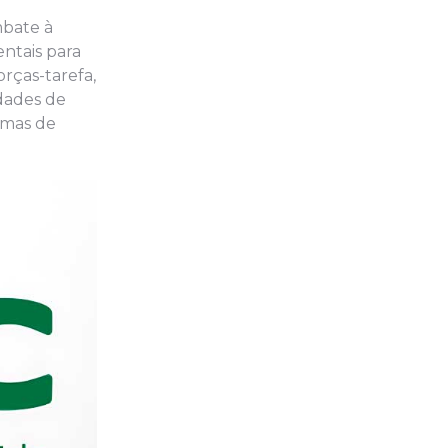
mbate à
ntais para
rças-tarefa,
idades de
rmas de