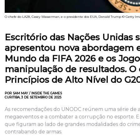
O chefe do LA28, Casey Wasserman, e o presidente dos EUA, Donald Trump © Getty Im
Escritório das Nações Unidas
apresentou nova abordagem es
Mundo da FIFA 2026 e os Jogos
manipulação de resultados. O 
Princípios de Alto Nível do G20
POR SAM MAY / INSIDE THE GAMES
CURITIBA, 3 DE SETEMBRO DE 2025
As recomendações do UNODC reúnem uma série de açõ
megaeventos e a combater a corrupção no esporte. En
que figuram ao lado de grandes modalidades do crime o
contrabando de armas.