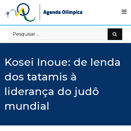
Skip
to
content
Kosei Inoue: de lenda
dos tatamis à
liderança do judô
mundial