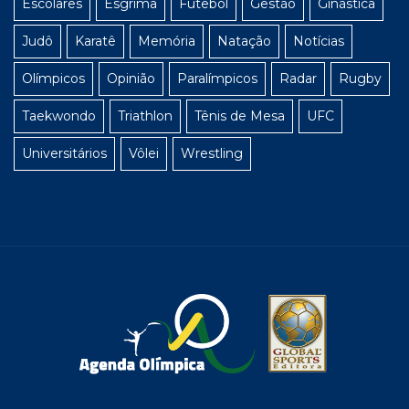
Escolares
Esgrima
Futebol
Gestão
Ginástica
Judô
Karatê
Memória
Natação
Notícias
Olímpicos
Opinião
Paralímpicos
Radar
Rugby
Taekwondo
Triathlon
Tênis de Mesa
UFC
Universitários
Vôlei
Wrestling