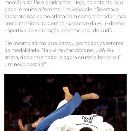
memória de fãs e praticantes. Hoje, no entanto, seu
papel é muito diferente. Em Sofia, ele não estava
presente não como atleta nem como treinador, mas
como membro do Comitê Executivo da FIJ e diretor
Esportivo da Federação Internacional de Judô.
Ele mesmo afirma que passou por todos os setores
da modalidade. “Já vivi muitas vidas no judô. Fui
atleta, depois treinador e agora cruzei a barreira. É
um novo desafio!”