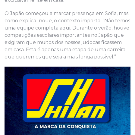
exclusivamente em casa.”
O Japão começou a marcar presença em Sofia, mas,
como explica Inoue, o contexto importa. “Não temos
uma equipe completa aqui. Durante o verão, houve
competições escolares importantes no Japão que
exigiram que muitos dos nossos judocas ficassem
em casa. Esta é apenas uma etapa de uma carreira
que queremos que seja a mais longa possível.”