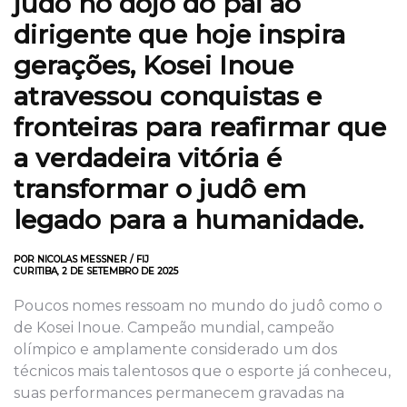
judô no dojô do pai ao
dirigente que hoje inspira
gerações, Kosei Inoue
atravessou conquistas e
fronteiras para reafirmar que
a verdadeira vitória é
transformar o judô em
legado para a humanidade.
POR NICOLAS MESSNER / FIJ
CURITIBA, 2 DE SETEMBRO DE 2025
Poucos nomes ressoam no mundo do judô como o
de Kosei Inoue. Campeão mundial, campeão
olímpico e amplamente considerado um dos
técnicos mais talentosos que o esporte já conheceu,
suas performances permanecem gravadas na