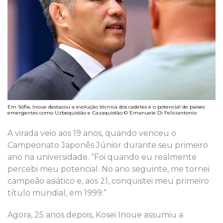
Em Sófia, Inoue destacou a evolução técnica dos cadetes e o potencial de países
emergentes como Uzbequistão e Cazaquistão © Emanuele Di Feliciantonio
A virada veio aos 19 anos, quando venceu o
Campeonato Japonês Júnior durante seu primeiro
ano na universidade. “Foi quando eu realmente
percebi meu potencial. No ano seguinte, me tornei
campeão asiático e, aos 21, conquistei meu primeiro
título mundial, em 1999.”
Agora, 25 anos depois, Kosei Inoue assumiu a