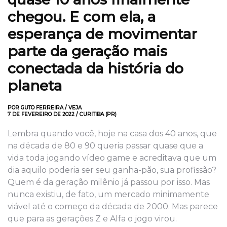
chegou. E com ela, a
esperança de movimentar
parte da geração mais
conectada da história do
planeta
POR GUTO FERREIRA / VEJA
7 DE FEVEREIRO DE 2022 / CURITIBA (PR)
Lembra quando você, hoje na casa dos 40 anos, que
na década de 80 e 90 queria passar quase que a
vida toda jogando vídeo game e acreditava que um
dia aquilo poderia ser seu ganha-pão, sua profissão?
Quem é da geração milênio já passou por isso. Mas
nunca existiu, de fato, um mercado minimamente
viável até o começo da década de 2000. Mas parece
que para as gerações Z e Alfa o jogo virou.