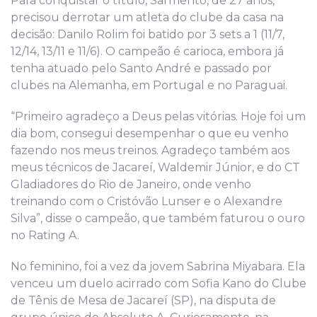
Para conquistar o título, Sarmento, de 27 anos,
precisou derrotar um atleta do clube da casa na
decisão: Danilo Rolim foi batido por 3 sets a 1 (11/7,
12/14, 13/11 e 11/6). O campeão é carioca, embora já
tenha atuado pelo Santo André e passado por
clubes na Alemanha, em Portugal e no Paraguai.
“Primeiro agradeço a Deus pelas vitórias. Hoje foi um
dia bom, consegui desempenhar o que eu venho
fazendo nos meus treinos. Agradeço também aos
meus técnicos de Jacareí, Waldemir Júnior, e do CT
Gladiadores do Rio de Janeiro, onde venho
treinando com o Cristóvão Lunser e o Alexandre
Silva”, disse o campeão, que também faturou o ouro
no Rating A.
No feminino, foi a vez da jovem Sabrina Miyabara. Ela
venceu um duelo acirrado com Sofia Kano do Clube
de Tênis de Mesa de Jacareí (SP), na disputa de