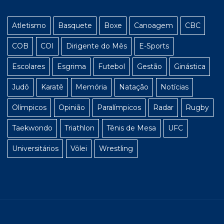
Atletismo
Basquete
Boxe
Canoagem
CBC
COB
COI
Dirigente do Mês
E-Sports
Escolares
Esgrima
Futebol
Gestão
Ginástica
Judô
Karatê
Memória
Natação
Notícias
Olímpicos
Opinião
Paralímpicos
Radar
Rugby
Taekwondo
Triathlon
Tênis de Mesa
UFC
Universitários
Vôlei
Wrestling