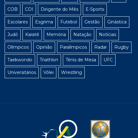
COB
COI
Dirigente do Mês
E-Sports
Escolares
Esgrima
Futebol
Gestão
Ginástica
Judô
Karatê
Memória
Natação
Notícias
Olímpicos
Opinião
Paralímpicos
Radar
Rugby
Taekwondo
Triathlon
Tênis de Mesa
UFC
Universitários
Vôlei
Wrestling