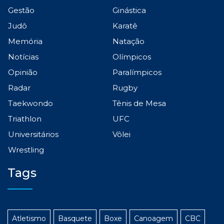
Gestão
Ginástica
Judô
Karatê
Memória
Natação
Notícias
Olímpicos
Opinião
Paralímpicos
Radar
Rugby
Taekwondo
Tênis de Mesa
Triathlon
UFC
Universitários
Vôlei
Wrestling
Tags
Atletismo
Basquete
Boxe
Canoagem
CBC