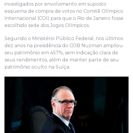
investigados por envolvimento em suposto
esquema de compra de votos no Comitê Olímpico
Internacional (COI) para que o Rio de Janeiro fosse
escolhido sede dos Jogos Olímpicos.
Segundo o Ministério Público Federal, nos últimos
dez anos na presidência do COB Nuzman ampliou
seu patrimônio em 457%, sem indicação clara de
seus rendimentos, além de manter parte de seu
patrimônio oculto na Suíça.