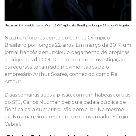
Nuzman foi presidente do Comitê Olímpico do Brasil por longos 22 anos © Arquivo
Nuzman foi presidente do Comitê Olímpico
Brasileiro por longos 22 anos. Em março de 2017, um
jornal francês denunciou o pagamento de propinas
a dirigentes do COI. De acordo com a investigação,
os recursos teriam sido movimentados pelo
empresário Arthur Soares, conhecido como Rei
Arthur.
Duas semanas após a prisão, com um habeas corpus
do STJ, Carlos Nuzman deixou a cadeia pública de
Benfica para cumprir prisão domiciliar. No mesmo
dia Nuzman virou réu com o ex-governador Sérgio
Cabral.