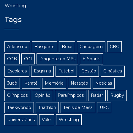
Wrestling
Tags
Atletismo
Basquete
Boxe
Canoagem
CBC
COB
COI
Dirigente do Mês
E-Sports
Escolares
Esgrima
Futebol
Gestão
Ginástica
Judô
Karatê
Memória
Natação
Notícias
Olímpicos
Opinião
Paralímpicos
Radar
Rugby
Taekwondo
Triathlon
Tênis de Mesa
UFC
Universitários
Vôlei
Wrestling