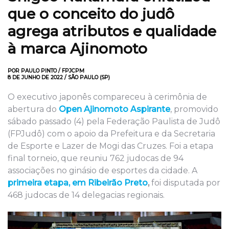
que o conceito do judô
agrega atributos e qualidade
à marca Ajinomoto
POR PAULO PINTO / FPJCPM
8 DE JUNHO DE 2022 / SÃO PAULO (SP)
O executivo japonês compareceu à cerimônia de
abertura do
Open Ajinomoto Aspirante
, promovido
sábado passado (4) pela Federação Paulista de Judô
(FPJudô) com o apoio da Prefeitura e da Secretaria
de Esporte e Lazer de Mogi das Cruzes. Foi a etapa
final torneio, que reuniu 762 judocas de 94
associações no ginásio de esportes da cidade. A
primeira etapa, em Ribeirão Preto
,
foi disputada por
468 judocas de 14 delegacias regionais.