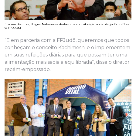
Em seu discurso, Shigeo Nakamura destacou a contribuição social do judô no Brasil
© FPJCOM
“E em parceria com a FPJudô, queremos que todos
conheçam o conceito Kachimeshi e o implementem
em suas refeições diárias para que possam ter uma
alimentação mais sadia a equilibrada”, disse o diretor
recém-empossado.