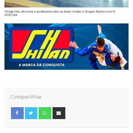
Dirigentes, técnicos e professores dão as boas-vindas a Shigeo Nakamura ©
FPJCOM
Compartilhar
Whatsapp
Share
via
Email