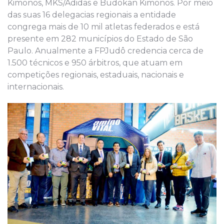
Kimonos, MKS/Adidas e Budokan Kimonos. Por meio
das suas 16 delegacias regionais a entidade
congrega mais de 10 mil atletas federados e está
presente em 282 municípios do Estado de São
Paulo. Anualmente a FPJudô credencia cerca de
1.500 técnicos e 950 árbitros, que atuam em
competições regionais, estaduais, nacionais e
internacionais.