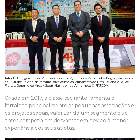
Takashi Eto, gerente de AminoScience da Ajinomoto; Alessandro Puglia, presidente
da FPJudô; Shigeo Nakamura, presidente da Ajinomoto do Brasil; e André Igi de
Freitas, Gerente de Área / Sport Nutrition da Ajinomoto © FPJCOM
Criada em 2017, a classe aspirante fomenta e
fortalece principalmente as pequenas associações e
os projetos sociais, valorizando um segmento que
antes competia em desvantagem devido à menor
experiência dos seus atletas.