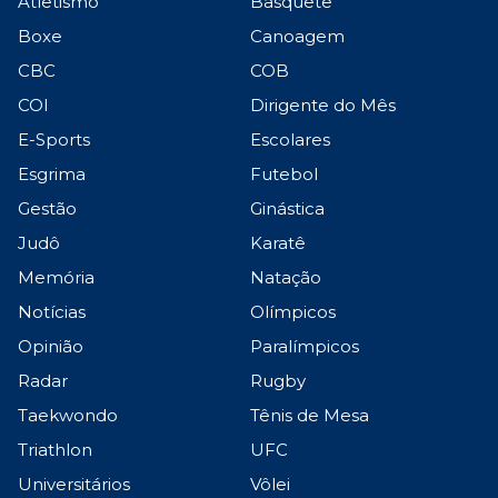
Atletismo
Basquete
Boxe
Canoagem
CBC
COB
COI
Dirigente do Mês
E-Sports
Escolares
Esgrima
Futebol
Gestão
Ginástica
Judô
Karatê
Memória
Natação
Notícias
Olímpicos
Opinião
Paralímpicos
Radar
Rugby
Taekwondo
Tênis de Mesa
Triathlon
UFC
Universitários
Vôlei