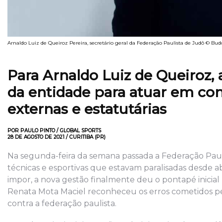
Arnaldo Luiz de Queiroz Pereira, secretário geral da Federação Paulista de Judô © Bud
Para Arnaldo Luiz de Queiroz, 
da entidade para atuar em co
externas e estatutárias
POR PAULO PINTO / GLOBAL SPORTS
28 DE AGOSTO DE 2021 / CURITIBA (PR)
Na segunda-feira da semana passada a Federação Pauli
técnicas e esportivas que estavam paralisadas desde ab
impor, a nova gestão finalmente deu o pontapé inicial
Renata Mota Maciel reconheceu os erros cometidos pe
contra a federação paulista.