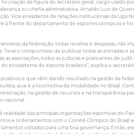
foi criação da figura do secretário geral, cargo usado p
derança ou chefia administrativa. Arnaldo Luiz de Queir
ão. Vice-presidente de relações institucionais da Liga N
e à frente do departamento de esportes olímpicos e f
inanceiras da federação; todas receitas e despesas, não i
 Terei o compromisso de publicar todas as entradas e sa
s as associações, todos os judocas e praticantes de judô
 ecossistema do esporte brasileiro”, explica o secretári
s positivos e que vêm dando resultado na gestão da fed
paulista, que é a locomotiva da modalidade no Brasil. Con
inistração, na gestão de recursos e na transparência par
 nacional.
realidade das principais organizações esportivas do Paí
entos e ordenamentos com o Comitê Olímpico do Brasil 
lamentos voltados para uma boa governança. Então, ess