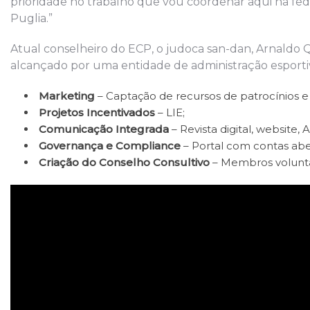
prioridade no trabalho que vou coordenar aqui na fed
Puglia.”
Atual conselheiro do ECP, o judoca san-dan, Arnaldo Q
alcançado por uma entidade de administração esporti
Marketing
– Captação de recursos de patrocínios e r
Projetos Incentivados
– LIE;
Comunicação Integrada
– Revista digital, website,
Governança e Compliance
– Portal com contas ab
Criação do Conselho Consultivo
– Membros voluntá