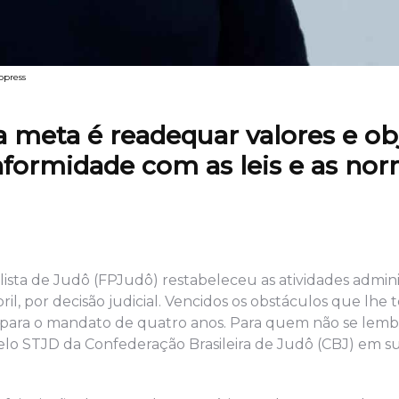
opress
a meta é readequar valores e ob
nformidade com as leis e as no
sta de Judô (FPJudô) restabeleceu as atividades adminis
ril, por decisão judicial. Vencidos os obstáculos que lhe
 para o mandato de quatro anos. Para quem não se lembr
lo STJD da Confederação Brasileira de Judô (CBJ) em su