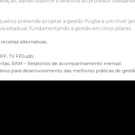
eração, dando suporte à diretoria do professor Alessand
ueiroz pretende projetar a gestão Puglia a um nível ja
va estadual, fundamentando a gestão em cinco pilares:
eceitas alternativas;
 APP, TV FPJudô;
ertas, RAM – Relatórios de acompanhamento mensal;
rios para desenvolvimento das melhores práticas de gestã