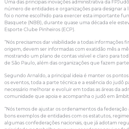
Uma das principais inovações administrativa da FPJudô 
número de entidades e organizações para designar a li
foi o nome escolhido para exercer esta importante funç
Basquete (NBB), durante quase uma década ele estev
Esporte Clube Pinheiros (ECP).
“Nós precisamos dar visibilidade a todas informações f
origem, devem ser informadas com exatidão mês a mês.
mostrando um plano de contas visível e claro para toda
de São Paulo, além das organizações que fazem parte do
Segundo Arnaldo, a principal ideia é manter os ponto
os eventos, toda a parte técnica e a essência do judô 
necessário melhorar e evoluir em todas as áreas da adm
comunidade que apoia e acompanha o judô em âmbito
“Nós temos de ajustar os ordenamentos da federação à 
bons exemplos de entidades com os estatutos, regim
algumas confederações nacionais, que já adotam regu