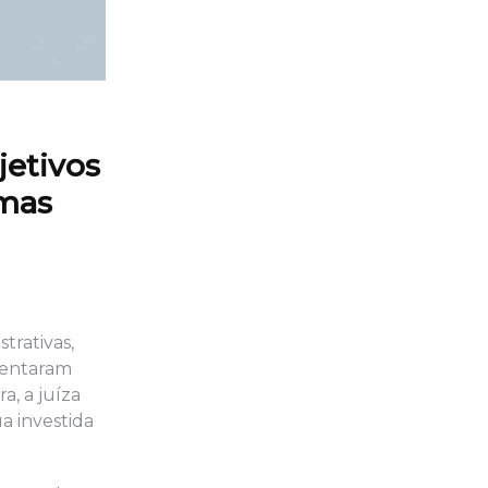
jetivos
rmas
trativas,
 tentaram
a, a juíza
a investida