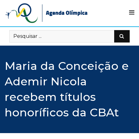
Skip
to
content
Maria da Conceição e
Ademir Nicola
recebem títulos
honoríficos da CBAt