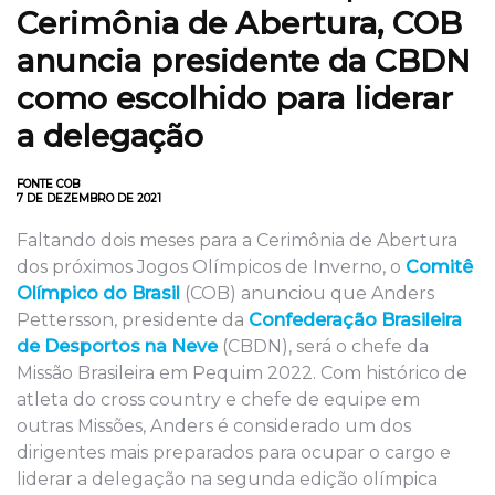
Cerimônia de Abertura, COB
anuncia presidente da CBDN
como escolhido para liderar
a delegação
FONTE COB
7 DE DEZEMBRO DE 2021
Faltando dois meses para a Cerimônia de Abertura
dos próximos Jogos Olímpicos de Inverno, o
Comitê
Olímpico do Brasil
(COB) anunciou que Anders
Pettersson, presidente da
Confederação Brasileira
de Desportos na Neve
(CBDN), será o chefe da
Missão Brasileira em Pequim 2022. Com histórico de
atleta do cross country e chefe de equipe em
outras Missões, Anders é considerado um dos
dirigentes mais preparados para ocupar o cargo e
liderar a delegação na segunda edição olímpica