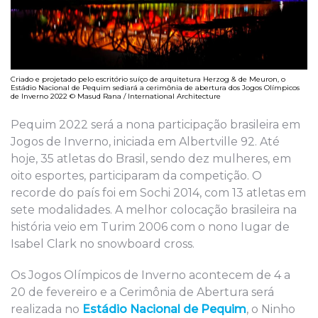
Criado e projetado pelo escritório suíço de arquitetura Herzog & de Meuron, o
Estádio Nacional de Pequim sediará a cerimônia de abertura dos Jogos Olímpicos
de Inverno 2022 © Masud Rana / International Architecture
Pequim 2022 será a nona participação brasileira em
Jogos de Inverno, iniciada em Albertville 92. Até
hoje, 35 atletas do Brasil, sendo dez mulheres, em
oito esportes, participaram da competição. O
recorde do país foi em Sochi 2014, com 13 atletas em
sete modalidades. A melhor colocação brasileira na
história veio em Turim 2006 com o nono Iugar de
Isabel Clark no snowboard cross.
Os Jogos Olímpicos de Inverno acontecem de 4 a
20 de fevereiro e a Cerimônia de Abertura será
realizada no
Estádio Nacional de Pequim
, o Ninho