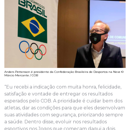
Anders Pettersson é presidente da Confederação Brasileira de Desportos na Neve ©
Márcio Mercante / COB
“Eu recebi a indicação com muita honra, felicidade,
satisfação e vontade de entregar os resultados
esperados pelo COB. A prioridade é cuidar bem dos
atletas, dar as condições para que eles desenvolvam
suas atividades com segurança, priorizando sempre
a saúde. Dentro disse, evoluir nos resultados
esportivos nos Jogos que começam daqui a dois