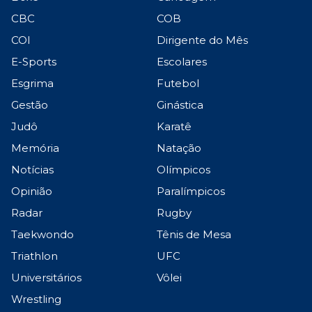
CBC
COB
COI
Dirigente do Mês
E-Sports
Escolares
Esgrima
Futebol
Gestão
Ginástica
Judô
Karatê
Memória
Natação
Notícias
Olímpicos
Opinião
Paralímpicos
Radar
Rugby
Taekwondo
Tênis de Mesa
Triathlon
UFC
Universitários
Vôlei
Wrestling