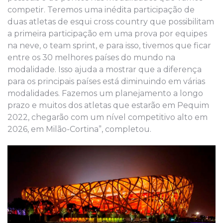
competir. Teremos uma inédita participação de
duas atletas de esqui cross country que possibilitam
a primeira participação em uma prova por equipes
na neve, o team sprint, e para isso, tivemos que ficar
entre os 30 melhores países do mundo na
modalidade. Isso ajuda a mostrar que a diferença
para os principais países está diminuindo em várias
modalidades. Fazemos um planejamento a longo
prazo e muitos dos atletas que estarão em Pequim
2022, chegarão com um nível competitivo alto em
2026, em Milão-Cortina”, completou.