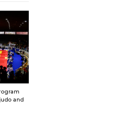
Program
 judo and