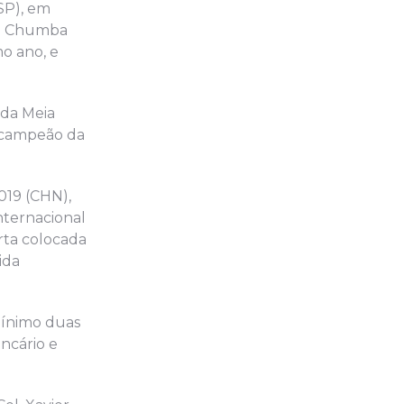
SP), em
ng Chumba
o ano, e
 da Meia
s campeão da
019 (CHN),
nternacional
rta colocada
ida
mínimo duas
ncário e