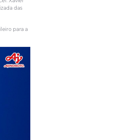
el. Xavier
izada das
leiro para a