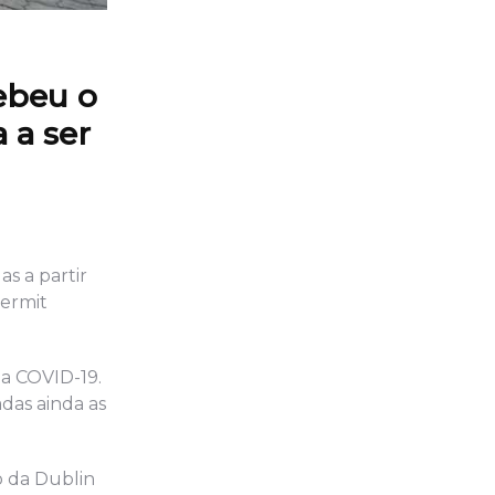
ebeu o
 a ser
s a partir
Permit
da COVID-19.
adas ainda as
o da Dublin