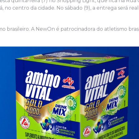
sta quinta-feira (7) no Shopping Light, que fica na Rua C
, no centro da cidade. No sábado (9), a entrega será real
mo brasileiro. A NewOn é patrocinadora do atletismo brasi