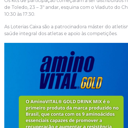
Os kits de participação começaram a ser distribuídos ne
de Toledo, 23 – 3º andar, esquina com o Viaduto do Chá
10:30 às 17:30.
As Loterias Caixa são a patrocinadora máster do atletis
saúde integral dos atletas e apoio às competições.