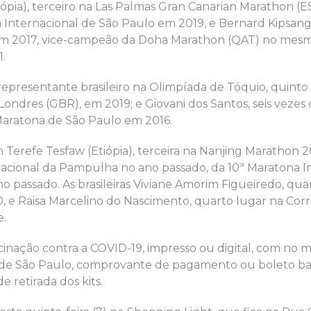
ópia), terceiro na Las Palmas Gran Canarian Marathon (E
na Internacional de São Paulo em 2019, e Bernard Kipsa
 em 2017, vice-campeão da Doha Marathon (QAT) no mesm
.
, representante brasileiro na Olimpíada de Tóquio, quinto
ondres (GBR), em 2019; e Giovani dos Santos, seis veze
Maratona de São Paulo em 2016.
 Terefe Tesfaw (Etiópia), terceira na Nanjing Marathon 2
rnacional da Pampulha no ano passado, da 10ª Maratona I
 passado. As brasileiras Viviane Amorim Figueiredo, qua
 e Raisa Marcelino do Nascimento, quarto lugar na Corr
e.
cinação contra a COVID-19, impresso ou digital, com no 
 de São Paulo, comprovante de pagamento ou boleto ba
retirada dos kits.