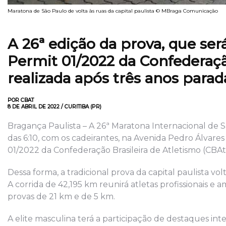
Maratona de São Paulo de volta às ruas da capital paulista © MBraga Comunicação
A 26ª edição da prova, que se
Permit 01/2022 da Confederação
realizada após três anos par
POR CBAT
8 DE ABRIL DE 2022 / CURITIBA (PR)
Bragança Paulista – A 26ª Maratona Internacional de S
das 6:10, com os cadeirantes, na Avenida Pedro Álvares
01/2022 da Confederação Brasileira de Atletismo (CBAt
Dessa forma, a tradicional prova da capital paulista v
A corrida de 42,195 km reunirá atletas profissionais e a
provas de 21 km e de 5 km.
A elite masculina terá a participação de destaques in