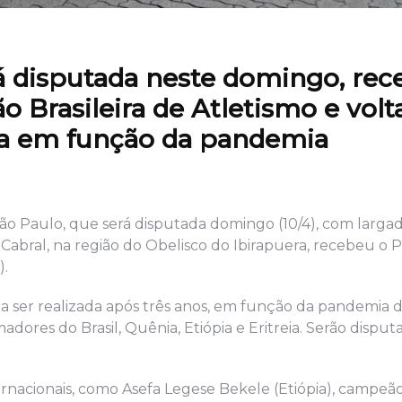
rá disputada neste domingo, rec
 Brasileira de Atletismo e volta
ada em função da pandemia
ão Paulo, que será disputada domingo (10/4), com largada
 Cabral, na região do Obelisco do Ibirapuera, recebeu o 
).
olta ser realizada após três anos, em função da pandemia 
madores do Brasil, Quênia, Etiópia e Eritreia. Serão disput
ternacionais, como Asefa Legese Bekele (Etiópia), campeã