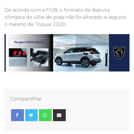
De acordo com a FIVB, o formato da disputa
olímpica do vôlei de praia não foi alterado e seguira
o mesmo de Tóquio 2020.
Compartilhar
Whatsapp
Share
via
Email