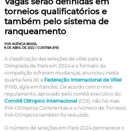
Vagas serão definidas em
torneios qualificatórios e
também pelo sistema de
ranqueamento
POR AGÊNCIA BRASIL
8 DE ABRIL DE 2022 / CURITIBA (PR)
A classificação das seleções de vôlei para a
Olimpíada de Paris em 2024 e o formato da
competição sofreram mudanças, anunciou nesta
quarta-feira (6) a
Federação Internacional de Vôlei
(FIVB, sigla em francês). De acordo com o novo
regulamento, aprovado pelo comitê executivo do
Comitê Olímpico Internacional
(COI), não há mais
Pré-Olímpicos Continentais e o número de Torneios
Pré-Olímpicos também foi reduzido.
O número de seleções em Paris 2024 permanece o