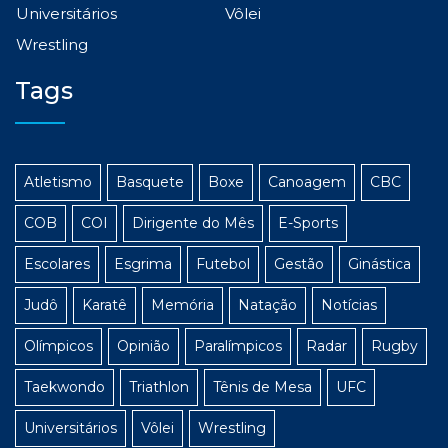
Universitários
Vôlei
Wrestling
Tags
Atletismo
Basquete
Boxe
Canoagem
CBC
COB
COI
Dirigente do Mês
E-Sports
Escolares
Esgrima
Futebol
Gestão
Ginástica
Judô
Karatê
Memória
Natação
Notícias
Olímpicos
Opinião
Paralímpicos
Radar
Rugby
Taekwondo
Triathlon
Tênis de Mesa
UFC
Universitários
Vôlei
Wrestling