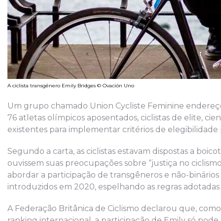
A ciclista transgênero Emily Bridges © Ovación Uno
Um grupo chamado Union Cycliste Feminine endereçou 
76 atletas olímpicos aposentados, ciclistas de elite, ci
existentes para implementar critérios de elegibilidade 
Segundo a carta, as ciclistas estavam dispostas a boi
ouvissem suas preocupações sobre “justiça no ciclismo
abordar a participação de transgêneros e não-binários
introduzidos em 2020, espelhando as regras adotadas
A Federação Britânica de Ciclismo declarou que, como 
ranking internacional, a participação de Emily só pode 