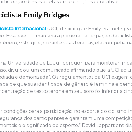
articipação desses atletas em condições equitativas.
ciclista Emily Bridges
clista Internacional
(UCI) decidir que Emily era inelegíve
 Esse evento marcaria a primeira participação da ciclist
nero, visto que, durante suas terapias, ela competia na
o na Universidade de Loughborough para monitorar impa
isso, divulgou um comunicado afirmando que a UCI agi
assediada e demonizada”. Os regulamentos da UCI exigem 
nada de que sua identidade de gênero é feminina e dem
oncentração de testosterona em seu soro foi inferior a c
condições para a participação no esporte do ciclismo, i
 segurança dos participantes e garantam uma competição
entais e o significado do esporte.” David Lappartient di