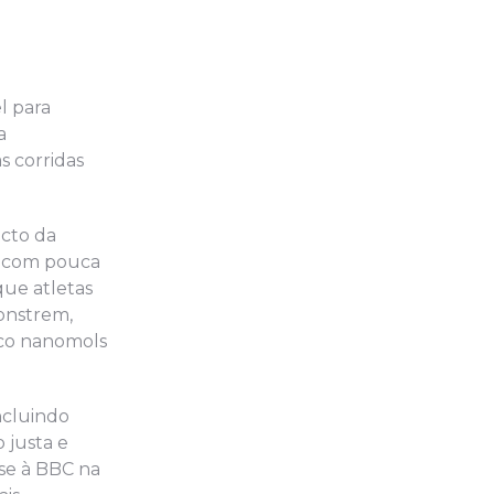
l para
a
s corridas
cto da
u com pouca
que atletas
onstrem,
inco nanomols
ncluindo
 justa e
sse à BBC na