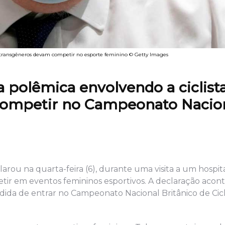
as transgêneros devam competir no esporte feminino © Getty Images
 a polêmica envolvendo a ciclist
 competir no Campeonato Nacio
larou na quarta-feira (6), durante uma visita a um hospit
r em eventos femininos esportivos. A declaração acon
pedida de entrar no Campeonato Nacional Britânico de Cic