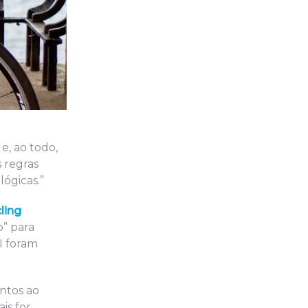
e, ao todo,
s regras
lógicas.”
cling
o” para
I foram
ontos ao
is for