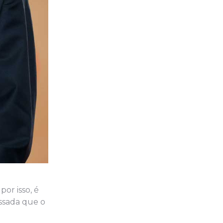
or isso, é
assada que o