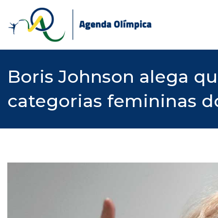
Skip
to
content
Boris Johnson alega q
categorias femininas d