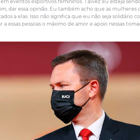
m eventos esportivos femininos. Talvez eu esteja send
mim, dar essa opinião. Eu também acho que as mulheres 
cados a elas. Isso não significa que eu não seja solidário 
ar a essas pessoas o máximo de amor e apoio nessas tom