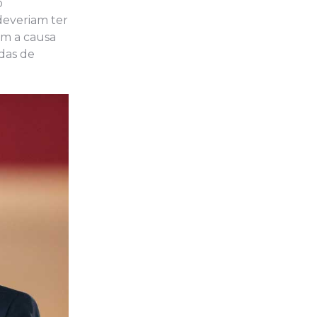
o
deveriam ter
com a causa
adas de