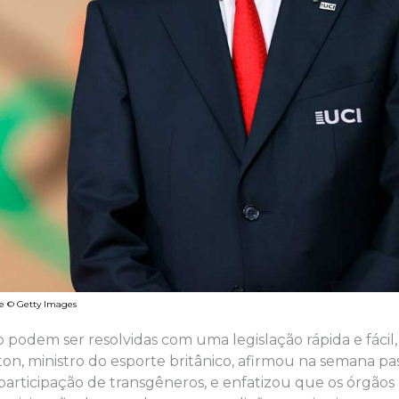
te © Getty Images
odem ser resolvidas com uma legislação rápida e fácil, p
ton, ministro do esporte britânico, afirmou na semana p
articipação de transgêneros, e enfatizou que os órgãos