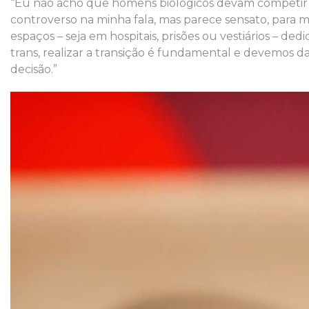
“Eu não acho que homens biológicos devam competir e
controverso na minha fala, mas parece sensato, para 
espaços – seja em hospitais, prisões ou vestiários – dedi
trans, realizar a transição é fundamental e devemos d
decisão.”