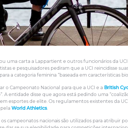
uma carta a Lappartient e outros funcionários da UCI 
entistas e pesquisadores pediram que a UCI reincidisse sua
para a categoria feminina “baseada em características bio
cotar o Campeonato Nacional para que a UCI e a
British Cy
”. A entidade disse que agora está pedindo uma “coalizã
 em esportes de elite. Os regulamentos existentes da UC
 pela
World Athletics
.
os campeonatos nacionais são utilizados para atribuir p
se dar se sua elegibilidade para competições internaciona