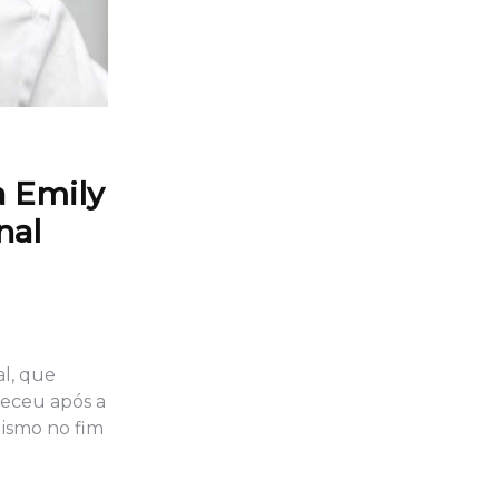
a Emily
nal
al, que
teceu após a
lismo no fim