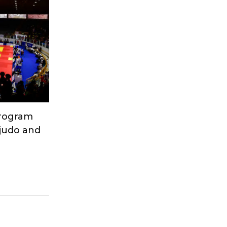
Program
 judo and