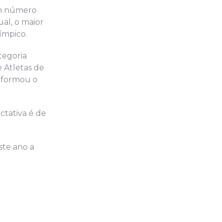
 um número
ual, o maior
ímpico.
tegoria
e Atletas de
informou o
ctativa é de
ste ano a