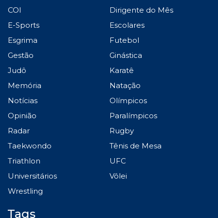
COI
Dirigente do Mês
E-Sports
Escolares
Esgrima
Futebol
Gestão
Ginástica
Judô
Karatê
Memória
Natação
Notícias
Olímpicos
Opinião
Paralímpicos
Radar
Rugby
Taekwondo
Tênis de Mesa
Triathlon
UFC
Universitários
Vôlei
Wrestling
Tags