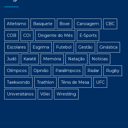
Atletismo
Basquete
Boxe
Canoagem
CBC
COB
COI
Dirigente do Mês
E-Sports
Escolares
Esgrima
Futebol
Gestão
Ginástica
Judô
Karatê
Memória
Natação
Notícias
Olímpicos
Opinião
Paralímpicos
Radar
Rugby
Taekwondo
Triathlon
Tênis de Mesa
UFC
Universitários
Vôlei
Wrestling