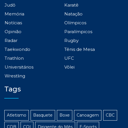
Judô
Karatê
Memória
Natação
Notícias
Olímpicos
Opinião
Paralímpicos
Radar
Rugby
Taekwondo
Tênis de Mesa
Triathlon
UFC
Universitários
Vôlei
Wrestling
Tags
Atletismo
Basquete
Boxe
Canoagem
CBC
COB
COI
Dirigente do Mês
E-Sports