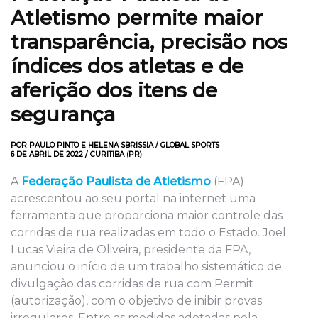
Atletismo permite maior
transparência, precisão nos
índices dos atletas e de
aferição dos itens de
segurança
POR PAULO PINTO E HELENA SBRISSIA / GLOBAL SPORTS
6 DE ABRIL DE 2022 / CURITIBA (PR)
A
Federação Paulista de Atletismo
(FPA)
acrescentou ao seu portal na internet uma
ferramenta que proporciona maior controle das
corridas de rua realizadas em todo o Estado. Joel
Lucas Vieira de Oliveira, presidente da FPA,
anunciou o início de um trabalho sistemático de
divulgação das corridas de rua com Permit
(autorização), com o objetivo de inibir provas
irregulares. Entre as medidas adotadas pela