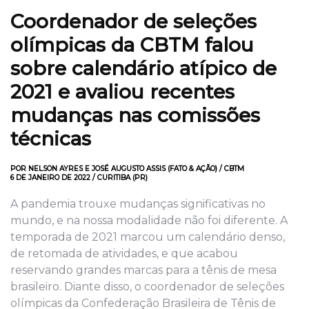
Coordenador de seleções
olímpicas da CBTM falou
sobre calendário atípico de
2021 e avaliou recentes
mudanças nas comissões
técnicas
POR NELSON AYRES E JOSÉ AUGUSTO ASSIS (FATO & AÇÃO) / CBTM
6 DE JANEIRO DE 2022 / CURITIBA (PR)
A pandemia trouxe mudanças significativas no
mundo, e na nossa modalidade não foi diferente. A
temporada de 2021 marcou um calendário denso,
de retomada de atividades, e que acabou
reservando grandes marcas para a tênis de mesa
brasileiro. Diante disso, o coordenador de seleções
olímpicas da Confederação Brasileira de Tênis de