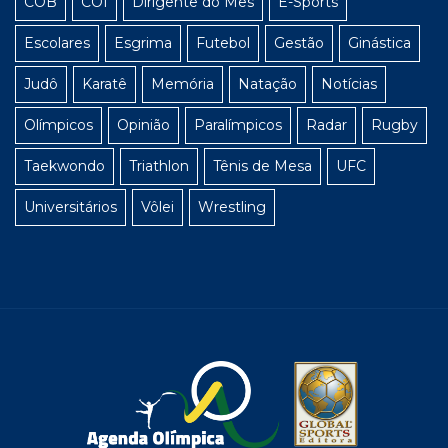
COB
COI
Dirigente do Mês
E-Sports
Escolares
Esgrima
Futebol
Gestão
Ginástica
Judô
Karatê
Memória
Natação
Notícias
Olímpicos
Opinião
Paralímpicos
Radar
Rugby
Taekwondo
Triathlon
Tênis de Mesa
UFC
Universitários
Vôlei
Wrestling