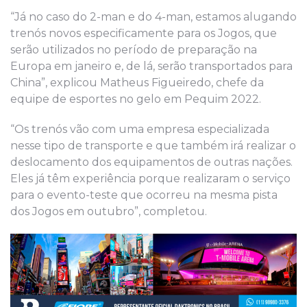
“Já no caso do 2-man e do 4-man, estamos alugando
trenós novos especificamente para os Jogos, que
serão utilizados no período de preparação na
Europa em janeiro e, de lá, serão transportados para
China”, explicou Matheus Figueiredo, chefe da
equipe de esportes no gelo em Pequim 2022.
“Os trenós vão com uma empresa especializada
nesse tipo de transporte e que também irá realizar o
deslocamento dos equipamentos de outras nações.
Eles já têm experiência porque realizaram o serviço
para o evento-teste que ocorreu na mesma pista
dos Jogos em outubro”, completou.