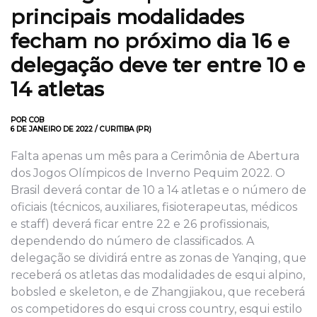
principais modalidades
fecham no próximo dia 16 e
delegação deve ter entre 10 e
14 atletas
POR COB
6 DE JANEIRO DE 2022 / CURITIBA (PR)
Falta apenas um mês para a Cerimônia de Abertura
dos Jogos Olímpicos de Inverno Pequim 2022. O
Brasil deverá contar de 10 a 14 atletas e o número de
oficiais (técnicos, auxiliares, fisioterapeutas, médicos
e staff) deverá ficar entre 22 e 26 profissionais,
dependendo do número de classificados. A
delegação se dividirá entre as zonas de Yanqing, que
receberá os atletas das modalidades de esqui alpino,
bobsled e skeleton, e de Zhangjiakou, que receberá
os competidores do esqui cross country, esqui estilo