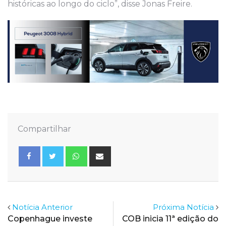
históricas ao longo do ciclo”, disse Jonas Freire.
Compartilhar
Whatsapp
Share
via
Email
Notícia Anterior
Próxima Notícia
Copenhague investe
COB inicia 11ª edição do