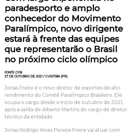
paradesporto e amplo
conhecedor do Movimento
Paralímpico, novo dirigente
estará à frente das equipes
que representarão o Brasil
no próximo ciclo olímpico
FONTE CPB
27 DE OUTUBRO DE 2021 / CURITIBA (PR)
Jonas Freire é o novo diretor de esportes de alto
rendimento do Comitê Paralímpico Brasileiro. Ele
ocupa o cargo desde o início de outubro de 2021,
após a saída de Alberto Martins do cargo de diretor
técnico da entidade.
Jonas Rodrigo Alves Pereira Freire vai atuar com