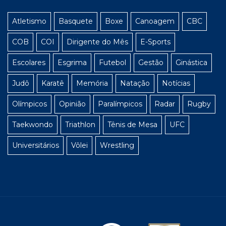
Atletismo
Basquete
Boxe
Canoagem
CBC
COB
COI
Dirigente do Mês
E-Sports
Escolares
Esgrima
Futebol
Gestão
Ginástica
Judô
Karatê
Memória
Natação
Notícias
Olímpicos
Opinião
Paralímpicos
Radar
Rugby
Taekwondo
Triathlon
Tênis de Mesa
UFC
Universitários
Vôlei
Wrestling