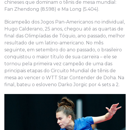
chineses que dominam o tênis de mesa mundial:
Fan Zhendong (8.598) e Ma Long (5.404).
Bicampeão dos Jogos Pan-Americanos no individual,
Hugo Calderano, 25 anos, chegou até as quartas de
final das Olimpíadas de Tóquio, ano passado, melhor
resultado de um latino-americano. No mês
seguinte, em setembro do ano passado, o brasileiro
conquistou o maior título de sua carreira – ele se
tornou pela primeira vez campeão de uma das
principais etapas do Circuito Mundial de tênis de
mesa ao vencer o WTT Star Contender de Doha. Na
final, bateu o esloveno Darko Jorgic por 4 sets a 2.