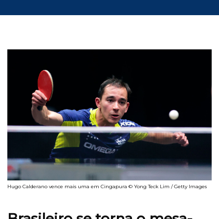
Hugo Calderano vence mais uma em Cingapura © Yong Teck Lim / Getty Images
Brasileiro se torna o mesa-