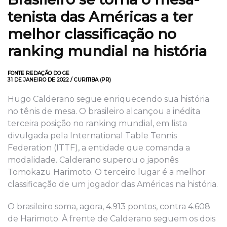
tenista das Américas a ter
melhor classificação no
ranking mundial na história
FONTE REDAÇÃO DO GE
31 DE JANEIRO DE 2022 / CURITIBA (PR)
Hugo Calderano segue enriquecendo sua história
no tênis de mesa. O brasileiro alcançou a inédita
terceira posição no ranking mundial, em lista
divulgada pela International Table Tennis
Federation (ITTF), a entidade que comanda a
modalidade. Calderano superou o japonês
Tomokazu Harimoto. O terceiro lugar é a melhor
classificação de um jogador das Américas na história.
O brasileiro soma, agora, 4.913 pontos, contra 4.608
de Harimoto. À frente de Calderano seguem os dois