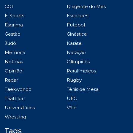
COI
Dirigente do Mês
E-Sports
Escolares
Esgrima
Futebol
Gestão
Ginástica
Judô
Karatê
Memória
Natação
Notícias
Olímpicos
Opinião
Paralímpicos
Radar
Rugby
Taekwondo
Tênis de Mesa
Triathlon
UFC
Universitários
Vôlei
Wrestling
Tags