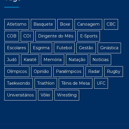
Atletismo
Basquete
Boxe
Canoagem
CBC
COB
COI
Dirigente do Mês
E-Sports
Escolares
Esgrima
Futebol
Gestão
Ginástica
Judô
Karatê
Memória
Natação
Notícias
Olímpicos
Opinião
Paralímpicos
Radar
Rugby
Taekwondo
Triathlon
Tênis de Mesa
UFC
Universitários
Vôlei
Wrestling