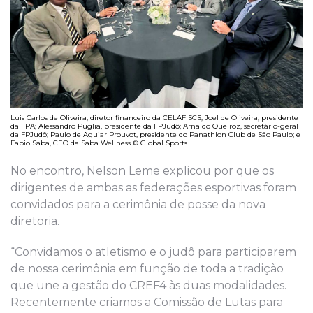
Luis Carlos de Oliveira, diretor financeiro da CELAFISCS; Joel de Oliveira, presidente
da FPA; Alessandro Puglia, presidente da FPJudô; Arnaldo Queiroz, secretário-geral
da FPJudô; Paulo de Aguiar Prouvot, presidente do Panathlon Club de São Paulo; e
Fabio Saba, CEO da Saba Wellness © Global Sports
No encontro, Nelson Leme explicou por que os
dirigentes de ambas as federações esportivas foram
convidados para a cerimônia de posse da nova
diretoria.
“Convidamos o atletismo e o judô para participarem
de nossa cerimônia em função de toda a tradição
que une a gestão do CREF4 às duas modalidades.
Recentemente criamos a Comissão de Lutas para