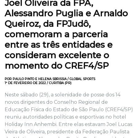
Joel Oliveira da FPA,
Alessandro Puglia e Arnaldo
Queiroz, da FPJudô,
comemoram a parceria
entre as três entidades e
consideram excelente o
momento do CREF4/SP
POR PAULO PINTO E HELENA SBRISSIA / GLOBAL SPORTS
1º DE FEVEREIRO DE 2022 / CURITIBA (PR)
Neste sábado (29), a solenidade de posse dos 14
novos dirigentes do Conselho Regional de
Educação Física do Estado de São Paulo (CREF4/SP)
reuniu autoridades políticas e esportivas no hotel
Holiday Inn Anhembi. Entre elas estavam Joel Lucas
Vieira de Oliveira, presidente da Federação Paulista