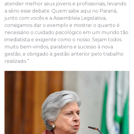
atender melhor seus jovens e profissionais, levando
a sério esse debate. Quem sabe aqui no Paraná,
junto com vocês e a Assembleia Legislativa,
consigamos dar o exemplo e mostrar o quanto é
necessário o cuidado psicológico em um mundo tão
imediatista e exigente como o nosso. Sejam todos
muito bem-vindos, parabéns e sucesso à nova
gestão, e obrigado à gestão anterior pelo trabalho
realizado.”