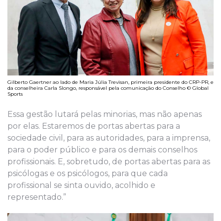
Gilberto Gaertner ao lado de Maria Júlia Trevisan, primeira presidente do CRP-PR, e
da conselheira Carla Slongo, responsável pela comunicação do Conselho © Global
Sports
Essa gestão lutará pelas minorias, mas não apenas
por elas. Estaremos de portas abertas para a
sociedade civil, para as autoridades, para a imprensa,
para o poder público e para os demais conselhos
profissionais. E, sobretudo, de portas abertas para as
psicólogas e os psicólogos, para que cada
profissional se sinta ouvido, acolhido e
representado.”