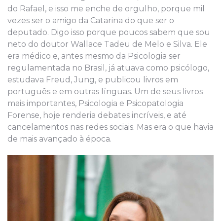
do Rafael, e isso me enche de orgulho, porque mil
vezes ser o amigo da Catarina do que ser o
deputado. Digo isso porque poucos sabem que sou
neto do doutor Wallace Tadeu de Melo e Silva. Ele
era médico e, antes mesmo da Psicologia ser
regulamentada no Brasil, já atuava como psicólogo,
estudava Freud, Jung, e publicou livros em
português e em outras línguas. Um de seus livros
mais importantes, Psicologia e Psicopatologia
Forense, hoje renderia debates incríveis, e até
cancelamentos nas redes sociais. Mas era o que havia
de mais avançado à época.