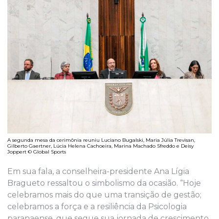
A segunda mesa da cerimônia reuniu Luciano Bugalski, Maria Júlia Trevisan,
Gilberto Gaertner, Lúcia Helena Cachoeira, Marina Machado Sfreddo e Deisy
Joppert © Global Sports
Em sua fala, a conselheira-presidente Ana Lígia
Bragueto ressaltou o simbolismo da ocasião. “Hoje
celebramos mais do que uma transição de gestão;
celebramos a força e a resiliência da Psicologia
paranaense, que segue sua jornada de crescimento