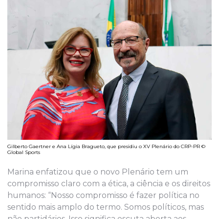
Gilberto Gaertner e Ana Lígia Bragueto, que presidiu o XV Plenário do CRP-PR ©
Global Sports
Marina enfatizou que o novo Plenário tem um
compromisso claro com a ética, a ciência e os direitos
humanos: “Nosso compromisso é fazer política no
sentido mais amplo do termo. Somos políticos, mas
não partidários. Isso significa escuta aberta aos