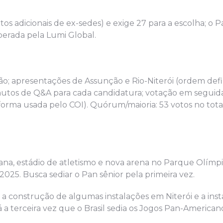
tos adicionais de ex-sedes) e exige 27 para a escolha; o
operada pela Lumi Global.
ão; apresentações de Assunção e Rio-Niterói (ordem defi
inutos de Q&A para cada candidatura; votação em seguid
orma usada pelo COI). Quórum/maioria: 53 votos no total;
ana, estádio de atletismo e nova arena no Parque Olímp
025. Busca sediar o Pan sênior pela primeira vez.
6, a construção de algumas instalações em Niterói e a ins
 a terceira vez que o Brasil sedia os Jogos Pan-American