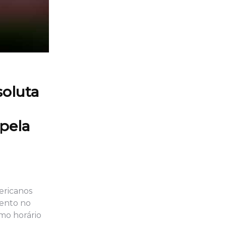
soluta
 pela
ericanos
mento no
mo horário