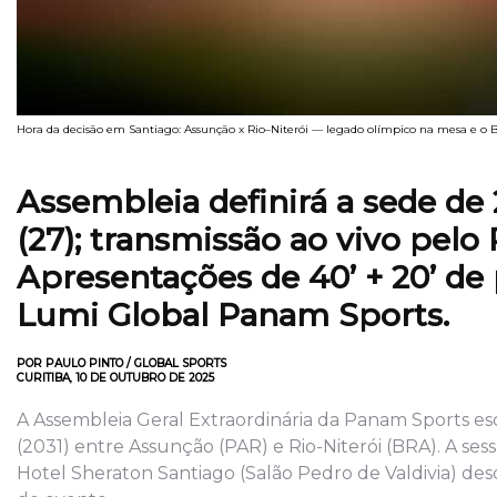
Hora da decisão em Santiago: Assunção x Rio–Niterói — legado olímpico na mesa e o B
Assembleia definirá a sede de
(27); transmissão ao vivo pel
Apresentações de 40’ + 20’ de
Lumi Global Panam Sports.
POR PAULO PINTO / GLOBAL SPORTS
CURITIBA, 10 DE OUTUBRO DE 2025
A Assembleia Geral Extraordinária da Panam Sports es
(2031) entre Assunção (PAR) e Rio-Niterói (BRA). A se
Hotel Sheraton Santiago (Salão Pedro de Valdivia) d