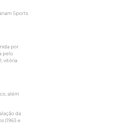
 Panam Sports
nida por
a pelo
 vitória
ico, além
talação da
os (1963 e