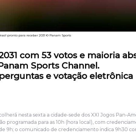
rasil pronto para receber 2031 © Panam Sports
 2031 com 53 votos e maioria ab
o Panam Sports Channel.
 perguntas e votação eletrônica
colherá nesta sexta a cidade-sede dos XXI Jogos Pan-Am
ssão programada para as 10h (hora local), com credencia
esde 9h; o comunicado de credenciamento indica 9h30 co