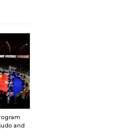
Program
 judo and